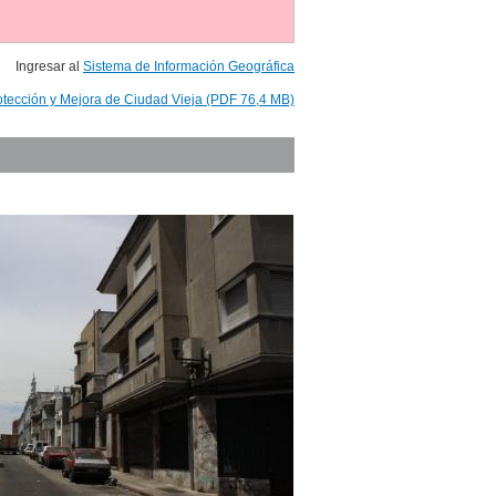
Ingresar al
Sistema de Información Geográfica
otección y Mejora de Ciudad Vieja (PDF 76,4 MB)