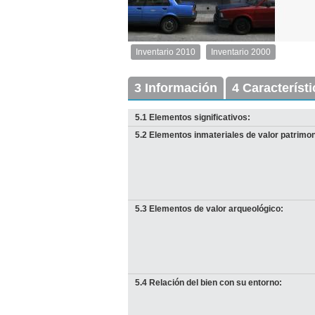
1
de
1
Inventario 2010
Inventario 2000
Inventario
2010
Exterior
3 Información
4 Característ
Descargar
imagen
5.1 Elementos significativos:
original
5.2 Elementos inmateriales de valor patrimon
5.3 Elementos de valor arqueológico:
5.4 Relación del bien con su entorno: