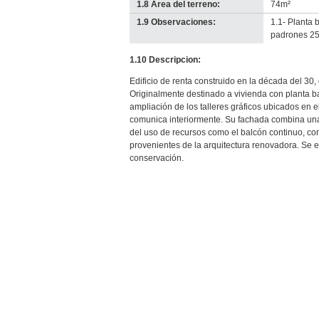
1.8 Área del terreno:
74m²
1.9 Observaciones:
1.1- Planta 
padrones 25
1.10 Descripcion:
Edificio de renta construido en la década del 30, 
Originalmente destinado a vivienda con planta b
ampliación de los talleres gráficos ubicados en 
comunica interiormente. Su fachada combina una 
del uso de recursos como el balcón continuo, c
provenientes de la arquitectura renovadora. Se 
conservación.