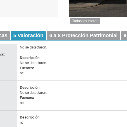
Todos los tramos
Imagen
del
icas
5 Valoración
6 a 8 Protección Patrimonial
tramo:
9
Maciel
(Ma
No se detectaron.
3)
ial:
Descargar
Descripción:
tamaño
No se detectaron.
original
Fuentes:
nc
Descripción:
No se detectaron.
Fuentes:
nc
Descripción:
nc