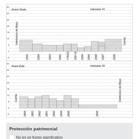
Descargar
Protección patrimonial
imagen
No es un tramo significativo
original