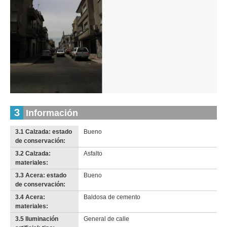
Inventario 2010
Inventario 2010
Maciel (Ma 3)
Maciel (Ma 3)
Descargar tamaño original
Descargar tamaño original
Inventario
3
Información
Anterior
Pausa
Siguiente
2010
Descargar
3.1 Calzada: estado
Bueno
imagen
de conservación:
original
3.2 Calzada:
Asfalto
materiales:
3.3 Acera: estado
Bueno
de conservación:
3.4 Acera:
Baldosa de cemento
materiales:
3.5 Iluminación
General de calle