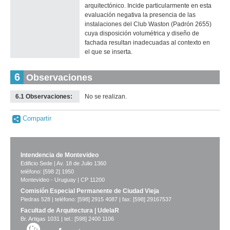
arquitectónico. Incide particularmente en esta
evaluación negativa la presencia de las
instalaciones del Club Waston (Padrón 2655)
cuya disposición volumétrica y diseño de
fachada resultan inadecuadas al contexto en
el que se inserta.
6
Observaciones
6.1 Observaciones:
No se realizan.
Compartir
Intendencia de Montevideo
Edificio Sede | Av. 18 de Julio 1360
teléfono: [598 2] 1950
Montevideo - Uruguay | CP 11200
Comisión Especial Permanente de Ciudad Vieja
Piedras 528 | teléfono: [598] 2915 4087 | fax: [598] 29167537
Facultad de Arquitectura | UdelaR
Br. Artigas 1031 | tel.: [598] 2400 1106