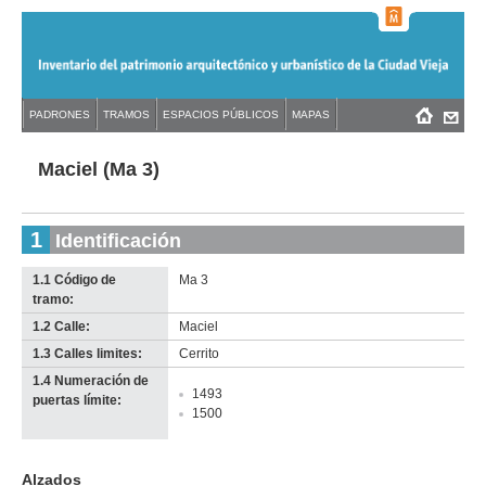
Jump
to
navigation
Back
PADRONES
TRAMOS
ESPACIOS PÚBLICOS
MAPAS
Menú
Back
to
principal
to
top
top
Maciel (Ma 3)
1
Identificación
1.1 Código de
Ma 3
tramo:
1.2 Calle:
Maciel
1.3 Calles limites:
Cerrito
1.4 Numeración de
1493
puertas límite:
1500
Alzados