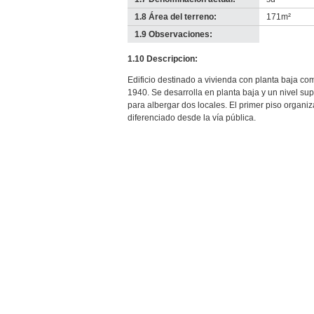
1.8 Área del terreno:
171m²
1.9 Observaciones:
-
no
1.10 Descripcion:
info-
Edificio destinado a vivienda con planta baja co
1940. Se desarrolla en planta baja y un nivel su
para albergar dos locales. El primer piso organi
diferenciado desde la vía pública.