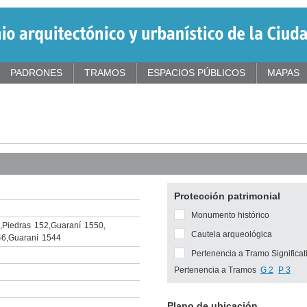
PADRONES
TRAMOS
ESPACIOS PÚBLICOS
MAPAS
Protección patrimonial
Monumento histórico
,
Piedras
152
,
Guaraní
1550
,
Cautela arqueológica
46
,
Guaraní
1544
Pertenencia a Tramo Significat
Pertenencia a Tramos
G 2
P 3
Plano de ubicación