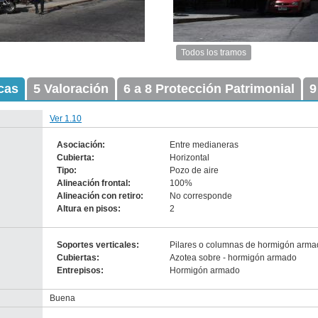
Todos los tramos
Imagen
del
icas
5 Valoración
6 a 8 Protección Patrimonial
tramo:
9
Guaraní
(G
Ver 1.10
2)
Descargar
Asociación:
Entre medianeras
tamaño
Cubierta:
Horizontal
original
Tipo:
Pozo de aire
Alineación frontal:
100%
Alineación con retiro:
No corresponde
Altura en pisos:
-
2
no
info-
Soportes verticales:
Pilares o columnas de hormigón arm
Cubiertas:
Azotea sobre - hormigón armado
Entrepisos:
Hormigón armado
Buena
Anterior
Pausa
Siguiente