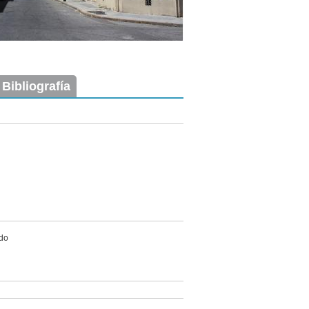
 Bibliografía
ado
Imagen del tramo:
Piedras (P 3)
Descarga tamaño completo