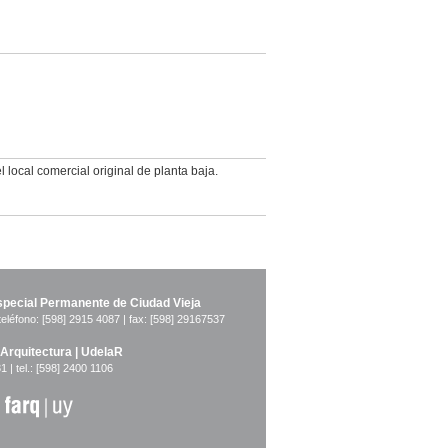
 local comercial original de planta baja.
pecial Permanente de Ciudad Vieja
teléfono: [598] 2915 4087 | fax: [598] 29167537
 Arquitectura | UdelaR
1 | tel.: [598] 2400 1106