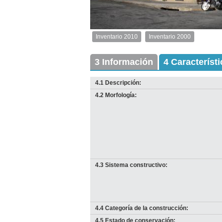
1
de
1
Inventario 2010
Inventario 2000
Inventario
2010
Exterior
3 Información
4 Característ
Descargar
imagen
4.1 Descripción:
original
4.2 Morfología:
4.3 Sistema constructivo:
4.4 Categoría de la construcción:
4.5 Estado de conservación: