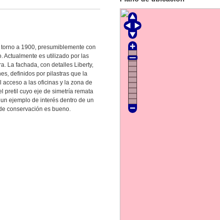
en torno a 1900, presumiblemente con
o. Actualmente es utilizado por las
. La fachada, con detalles Liberty,
s, definidos por pilastras que la
l acceso a las oficinas y la zona de
l pretil cuyo eje de simetría remata
 un ejemplo de interés dentro de un
de conservación es bueno.