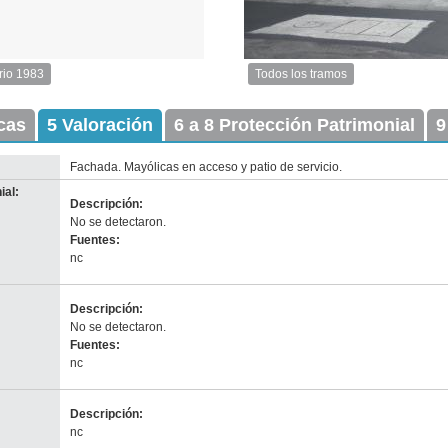
rio 1983
Todos los tramos
Imagen
del
icas
5 Valoración
6 a 8 Protección Patrimonial
tramo:
9
Cerro
Largo
Fachada. Mayólicas en acceso y patio de servicio.
(CL
ial:
1)
Descripción:
Descargar
No se detectaron.
tamaño
Fuentes:
original
nc
Descripción:
No se detectaron.
Fuentes:
nc
nventario 2000
escarga tamaño original
Descripción:
Anterior
Pausa
Siguiente
nc