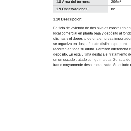
1.8 Área del terreno:
396m²
1.9 Observaciones:
nc
1.10 Descripcion:
Edificio de vivienda de dos niveles construido 
local comercial en planta baja y depósito al fond
oficinas y el depósito de una empresa importadora
se organiza en dos paños de distintas proporcione
recorren en toda su altura. Permiten diferenciar e
depósito. En esta última destaca el tratamiento de
en un escudo tratado con guirnaldas. Se trata de
tramo mayormente descaracterizado. Su estado 