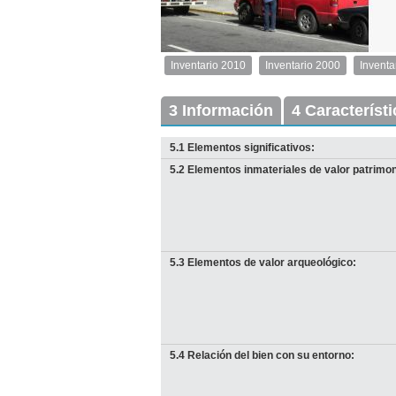
1
de
1
Inventario 2010
Inventario 2000
Inventa
Inventario
2010
Exterior
3 Información
4 Característ
Descargar
imagen
5.1 Elementos significativos:
original
5.2 Elementos inmateriales de valor patrimon
5.3 Elementos de valor arqueológico:
I
5.4 Relación del bien con su entorno:
D
Anterior
Pausa
Siguiente