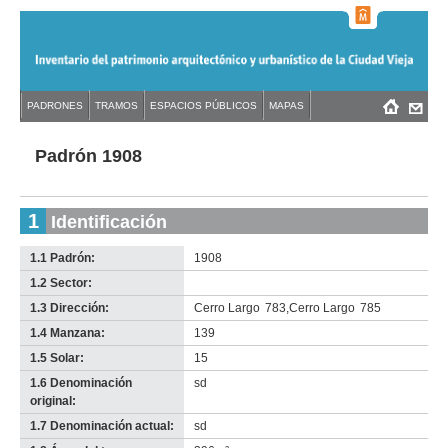
Jump
to
navigation
Back
PADRONES
TRAMOS
ESPACIOS PÚBLICOS
MAPAS
Menú
Back
to
principal
to
top
top
Padrón 1908
1
Identificación
1.1 Padrón:
1908
1.2 Sector:
-
no
1.3 Dirección:
Cerro Largo
783
,
Cerro Largo
785
info-
1.4 Manzana:
139
1.5 Solar:
15
1.6 Denominación
sd
original:
1.7 Denominación actual:
sd