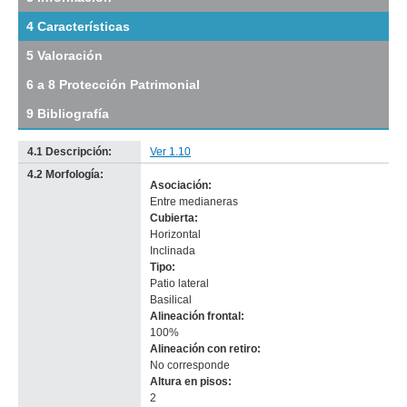
Cerro
4 Características
Largo
(CL
5 Valoración
1)
Descargar
6 a 8 Protección Patrimonial
tamaño
original
9 Bibliografía
4.1 Descripción:
Ver 1.10
4.2 Morfología:
Asociación:
Imagen del tramo:
Cerro Largo (CL 1)
Entre medianeras
Descarga tamaño completo
Cubierta:
Anterior
Pausa
Siguiente
Horizontal
Inclinada
Tipo:
Patio lateral
Basilical
Alineación frontal:
100%
Alineación con retiro:
No corresponde
-
Altura en pisos:
no
2