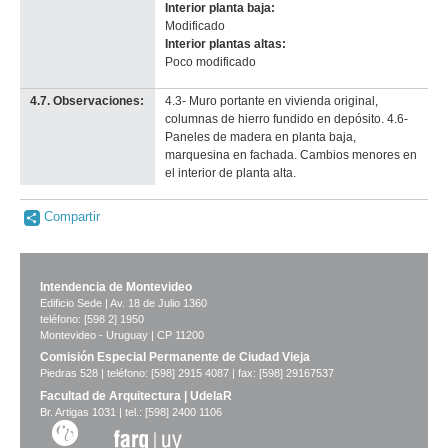
Interior planta baja:
Modificado
Interior plantas altas:
Poco modificado
4.7. Observaciones:
4.3- Muro portante en vivienda original,
columnas de hierro fundido en depósito. 4.6-
Paneles de madera en planta baja,
marquesina en fachada. Cambios menores en
el interior de planta alta.
Compartir
Intendencia de Montevideo
Edificio Sede | Av. 18 de Julio 1360
teléfono: [598 2] 1950
Montevideo - Uruguay | CP 11200
Comisión Especial Permanente de Ciudad Vieja
Piedras 528 | teléfono: [598] 2915 4087 | fax: [598] 29167537
Facultad de Arquitectura | UdelaR
Br. Artigas 1031 | tel.: [598] 2400 1106