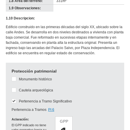
1.8 Área del terreno:
331m²
1.9 Observaciones:
-
no
1.10 Descripcion:
info-
Edificio construido en las primeras décadas del siglo XX, ubicado sobre la
calle Andes. Se desarrolla en dos niveles destinados a vivienda con planta
baja comercial. Fue reformado en sucesivas etapas internamente y en
fachada, conservando en planta alta la estructura original. Presenta un
ingreso bajo las arcadas del Palacio Salvo, por Plaza Independencia. El
edificio se encuentra en regular estado de conservación.
Protección patrimonial
Monumento histórico
Cautela arqueológica
Pertenencia a Tramo Significativo
Pertenencia a Tramos
PI 6
Aclaración:
GPP
El GPP indicado no tiene
valor normativo hasta su