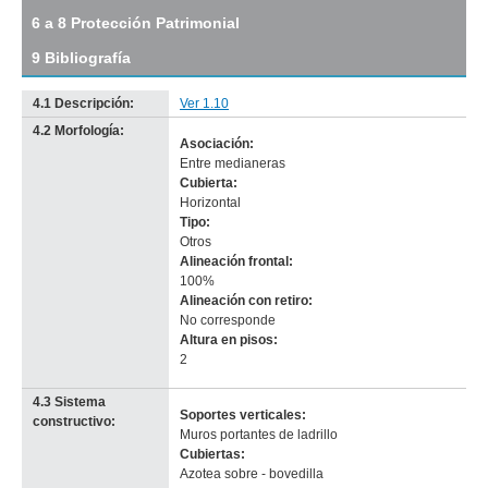
Descargar
6 a 8 Protección Patrimonial
tamaño
original
9 Bibliografía
4.1 Descripción:
Ver 1.10
4.2 Morfología:
Asociación:
Entre medianeras
Cubierta:
Horizontal
Tipo:
Otros
Alineación frontal:
100%
Alineación con retiro:
No corresponde
-
Altura en pisos:
no
2
info-
4.3 Sistema
Soportes verticales:
constructivo:
Muros portantes de ladrillo
Cubiertas:
Azotea sobre - bovedilla