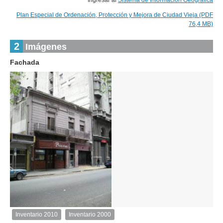
Ingresar al
Sistema de Información Geográfica
Plan Especial de Ordenación, Protección y Mejora de Ciudad Vieja (PDF
76,4 MB)
2
Imágenes
Fachada
1
de
1
Inventario 2010
Inventario 2000
Inventario