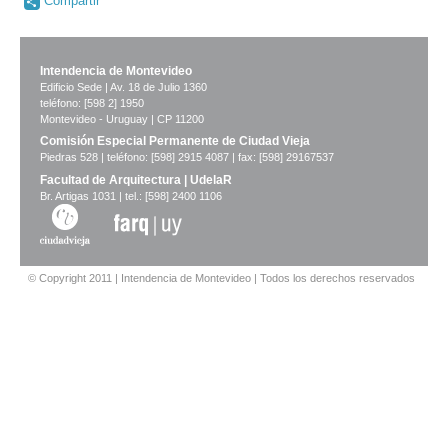
Compartir
Intendencia de Montevideo
Edificio Sede | Av. 18 de Julio 1360
teléfono: [598 2] 1950
Montevideo - Uruguay | CP 11200
Comisión Especial Permanente de Ciudad Vieja
Piedras 528 | teléfono: [598] 2915 4087 | fax: [598] 29167537
Facultad de Arquitectura | UdelaR
Br. Artigas 1031 | tel.: [598] 2400 1106
© Copyright 2011 | Intendencia de Montevideo | Todos los derechos reservados