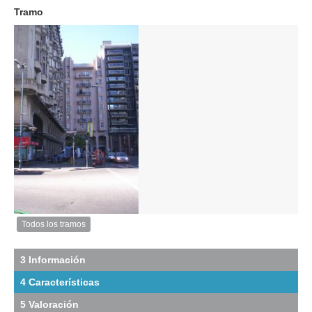
2010
Tramo
Exterior
Descargar
imagen
original
Todos los tramos
Imagen
del
tramo:
3 Información
Plaza
4 Características
Independencia
(PI
5 Valoración
6)