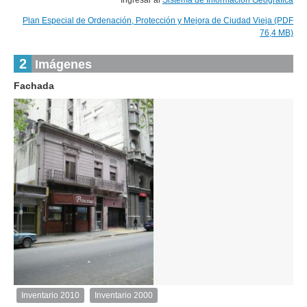
Ingresar al
Sistema de Información Geográfica
Plan Especial de Ordenación, Protección y Mejora de Ciudad Vieja (PDF
76,4 MB)
2
Imágenes
Fachada
1
de
1
Inventario 2010
Inventario 2000
Inventario