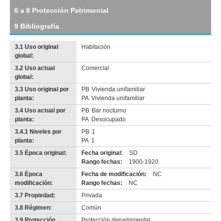
Descargar
6 a 8 Protección Patrimonial
tamaño
original
9 Bibliografía
3.1 Uso original
Habitación
global:
3.2 Uso actual
Comercial
global:
3.3 Uso original por
PB
Vivienda unifamiliar
planta:
PA
Vivienda unifamiliar
3.4 Uso actual por
PB
Bar nocturno
planta:
PA
Desocupado
3.4.1 Niveles por
PB
1
planta:
PA
1
3.5 Época original:
Fecha original:
SD
Rango fechas:
1900-1920
3.6 Época
Fecha de modificación:
NC
modificación:
Rango fechas:
NC
3.7 Propiedad:
Privada
3.8 Régimen:
Común
3.9 Protección
Protección departamental