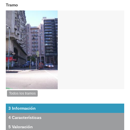
2010
Tramo
Exterior
Descargar
imagen
original
Todos los tramos
Imagen
del
tramo:
3 Información
Plaza
4 Características
Independencia
(PI
5 Valoración
6)