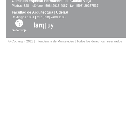
Comisión Especial Permanente de Ciudad Vieja
Piedras 528 | teléfono: [598] 2915 4087 | fax: [598] 29167537
Facultad de Arquitectura | UdelaR
Br. Artigas 1031 | tel.: [598] 2400 1106
© Copyright 2011 | Intendencia de Montevideo | Todos los derechos reservados