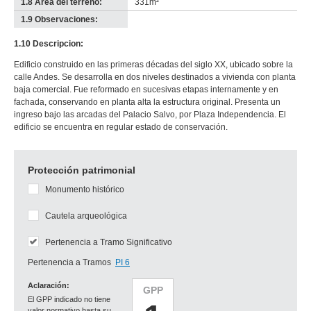
1.8 Área del terreno:
331m²
1.9 Observaciones:
-
no
1.10 Descripcion:
info-
Edificio construido en las primeras décadas del siglo XX, ubicado sobre la
calle Andes. Se desarrolla en dos niveles destinados a vivienda con planta
baja comercial. Fue reformado en sucesivas etapas internamente y en
fachada, conservando en planta alta la estructura original. Presenta un
ingreso bajo las arcadas del Palacio Salvo, por Plaza Independencia. El
edificio se encuentra en regular estado de conservación.
Protección patrimonial
Monumento histórico
Cautela arqueológica
Pertenencia a Tramo Significativo
Pertenencia a Tramos
PI 6
Aclaración:
GPP
El GPP indicado no tiene
valor normativo hasta su