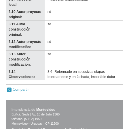
legal:
3.10 Autor proyecto
sd
original:
3.11 Autor
sd
construcción
original:
3.12 Autor proyecto
sd
modificación:
3.13 Autor
sd
construcción
modificación:
3.14
3.6- Reformado en sucesivas etapas
Observaciones:
internamente y en fachada, imposible datar.
Compartir
Intendencia de Montevideo
Edificio Sede | Av. 18 de Julio 1360
teléfono: [598 2] 1950
Montevideo - Uruguay | CP 11200