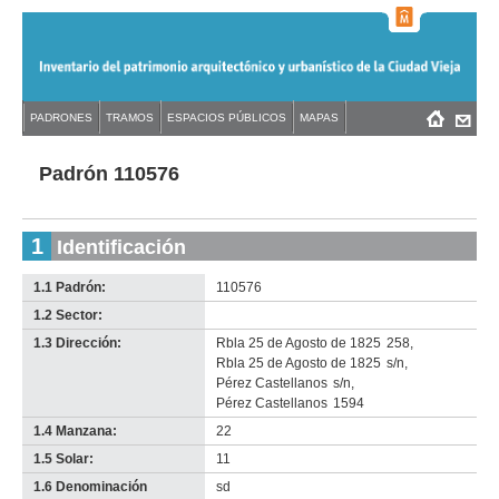
Jump
to
navigation
Back
PADRONES
TRAMOS
ESPACIOS PÚBLICOS
MAPAS
Menú
Back
to
principal
to
top
top
Padrón 110576
1
Identificación
1.1 Padrón:
110576
1.2 Sector:
-
no
1.3 Dirección:
Rbla 25 de Agosto de 1825
258
,
info-
Rbla 25 de Agosto de 1825
s/n
,
Pérez Castellanos
s/n
,
Pérez Castellanos
1594
1.4 Manzana:
22
1.5 Solar:
11
1.6 Denominación
sd