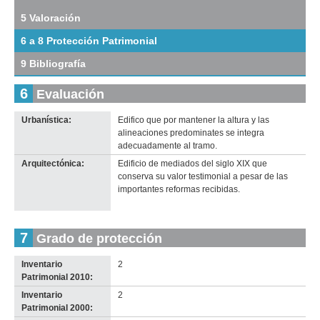
de
5 Valoración
Agosto
de
6 a 8 Protección Patrimonial
1825
(R
9 Bibliografía
5)
Descargar
6
Evaluación
tamaño
original
Urbanística:
Edifico que por mantener la altura y las
Imagen del tramo:
Rbla 25 de Agosto de 1825 (R 5)
alineaciones predominates se integra
Descarga tamaño completo
adecuadamente al tramo.
Anterior
Pausa
Siguiente
Arquitectónica:
Edificio de mediados del siglo XIX que
conserva su valor testimonial a pesar de las
importantes reformas recibidas.
7
Grado de protección
Inventario
2
Patrimonial 2010:
Inventario
2
Patrimonial 2000: