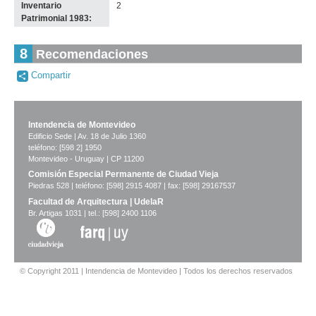
Inventario
2
Patrimonial 1983:
8
Recomendaciones
-
Compartir
no
info-
Intendencia de Montevideo
Edificio Sede | Av. 18 de Julio 1360
teléfono: [598 2] 1950
Montevideo - Uruguay | CP 11200
Comisión Especial Permanente de Ciudad Vieja
Piedras 528 | teléfono: [598] 2915 4087 | fax: [598] 29167537
Facultad de Arquitectura | UdelaR
Br. Artigas 1031 | tel.: [598] 2400 1106
© Copyright 2011 | Intendencia de Montevideo | Todos los derechos reservados