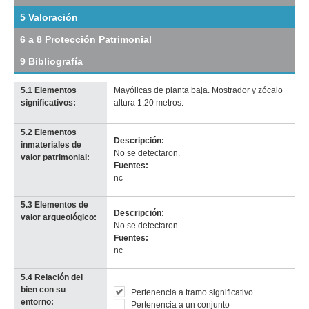
de
5 Valoración
Agosto
de
6 a 8 Protección Patrimonial
1825
(R
9 Bibliografía
5)
Descargar
5.1 Elementos
Mayólicas de planta baja. Mostrador y zócalo
tamaño
significativos:
altura 1,20 metros.
original
Imagen del tramo:
Rbla 25 de Agosto de 1825 (R 5)
5.2 Elementos
Descarga tamaño completo
Descripción:
inmateriales de
Anterior
Pausa
Siguiente
No se detectaron.
valor patrimonial:
Fuentes:
nc
5.3 Elementos de
Descripción:
valor arqueológico:
No se detectaron.
Fuentes:
nc
5.4 Relación del
bien con su
Pertenencia a tramo significativo
entorno:
Pertenencia a un conjunto