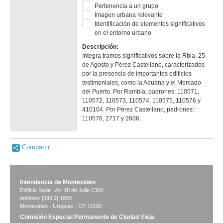
Pertenencia a un grupo
Imagen urbana relevante
Identificación de elementos significativos
en el entorno urbano
Descripción:
Integra tramos significativos sobre la Rbla. 25
de Agosto y Pérez Castellano, caracterizados
por la presencia de importantes edificios
testimoniales, como la Aduana y el Mercado
del Puerto. Por Rambla, padrones: 110571,
110572, 110573, 110574, 110575, 110576 y
410104. Por Pérez Castellano, padrones:
110576, 2717 y 2606.
Compartir
Intendencia de Montevideo
Edificio Sede | Av. 18 de Julio 1360
teléfono: [598 2] 1950
Montevideo - Uruguay | CP 11200
Comisión Especial Permanente de Ciudad Vieja