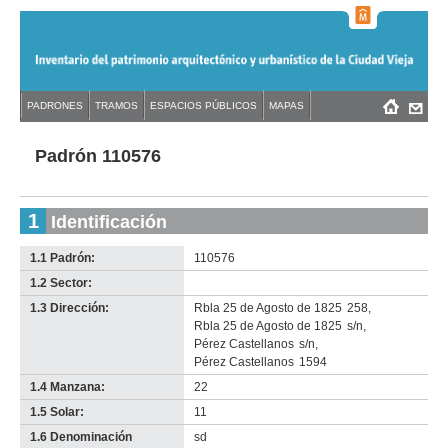
Jump
to
navigation
Back
PADRONES
TRAMOS
ESPACIOS PÚBLICOS
MAPAS
Menú
Back
to
principal
to
top
top
Padrón 110576
1
Identificación
1.1 Padrón:
110576
1.2 Sector:
-
no
1.3 Dirección:
Rbla 25 de Agosto de 1825
258
,
info-
Rbla 25 de Agosto de 1825
s/n
,
Pérez Castellanos
s/n
,
Pérez Castellanos
1594
1.4 Manzana:
22
1.5 Solar:
11
1.6 Denominación
sd