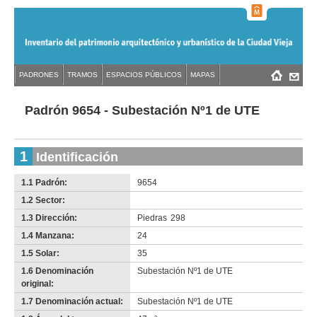
Jump
to
navigation
Back
PADRONES
TRAMOS
ESPACIOS PÚBLICOS
MAPAS
Menú
Back
to
principal
to
top
top
Padrón 9654 - Subestación Nº1 de UTE
1
Identificación
1.1 Padrón:
9654
1.2 Sector:
-
no
1.3 Dirección:
Piedras
298
info-
1.4 Manzana:
24
1.5 Solar:
35
1.6 Denominación
Subestación Nº1 de UTE
original:
1.7 Denominación actual:
Subestación Nº1 de UTE