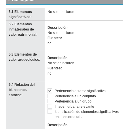
5.1 Elementos
No se detectaron.
significativos:
5.2 Elementos
Imagen del tramo:
Piedras (P 5)
Descripción:
inmateriales de
Descarga tamaño completo
No se detectaron.
valor patrimonial:
Anterior
Pausa
Siguiente
Fuentes:
nc
5.3 Elementos de
Descripción:
valor arqueológico:
No se detectaron.
Fuentes:
nc
5.4 Relación del
bien con su
Pertenencia a tramo significativo
entorno:
Pertenencia a un conjunto
Pertenencia a un grupo
Imagen urbana relevante
Identificación de elementos significativos
en el entorno urbano
Descripción: