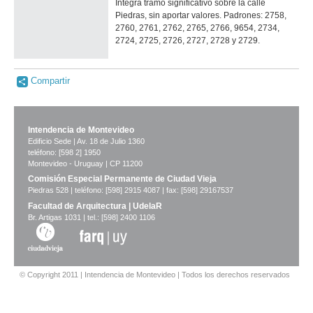
Integra tramo significativo sobre la calle
Piedras, sin aportar valores. Padrones: 2758,
2760, 2761, 2762, 2765, 2766, 9654, 2734,
2724, 2725, 2726, 2727, 2728 y 2729.
Compartir
Intendencia de Montevideo
Edificio Sede | Av. 18 de Julio 1360
teléfono: [598 2] 1950
Montevideo - Uruguay | CP 11200
Comisión Especial Permanente de Ciudad Vieja
Piedras 528 | teléfono: [598] 2915 4087 | fax: [598] 29167537
Facultad de Arquitectura | UdelaR
Br. Artigas 1031 | tel.: [598] 2400 1106
© Copyright 2011 | Intendencia de Montevideo | Todos los derechos reservados