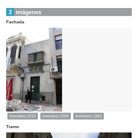
2
Imágenes
Fachada
1
de
1
Inventario 2010
Inventario 2000
Inventario 1983
Inventario
2010
Tramo
Exterior
Descargar