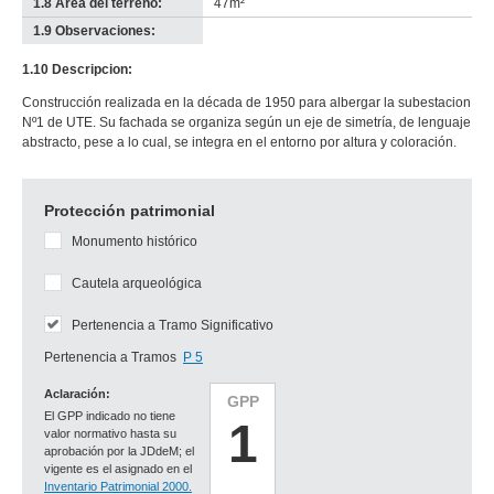
1.8 Área del terreno:
47m²
1.9 Observaciones:
-
no
1.10 Descripcion:
info-
Construcción realizada en la década de 1950 para albergar la subestacion
Nº1 de UTE. Su fachada se organiza según un eje de simetría, de lenguaje
abstracto, pese a lo cual, se integra en el entorno por altura y coloración.
Protección patrimonial
Monumento histórico
Cautela arqueológica
Pertenencia a Tramo Significativo
Pertenencia a Tramos
P 5
Aclaración:
GPP
El GPP indicado no tiene
1
valor normativo hasta su
aprobación por la JDdeM; el
vigente es el asignado en el
Inventario Patrimonial 2000.