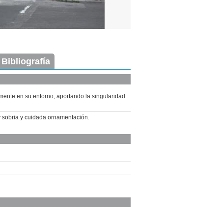
 Bibliografía
tamente en su entorno, aportando la singularidad
y sobria y cuidada ornamentación.
Imagen del tramo:
Cerro Largo (CL 1)
Descarga tamaño completo