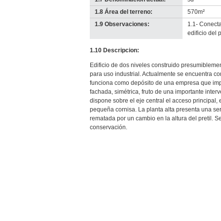
1.8 Área del terreno:
570m²
1.9 Observaciones:
1.1- Conecta
edificio del
1.10 Descripcion:
Edificio de dos niveles construido presumiblemen
para uso industrial. Actualmente se encuentra c
funciona como depósito de una empresa que import
fachada, simétrica, fruto de una importante inte
dispone sobre el eje central el acceso principal
pequeña cornisa. La planta alta presenta una se
rematada por un cambio en la altura del pretil. 
conservación.