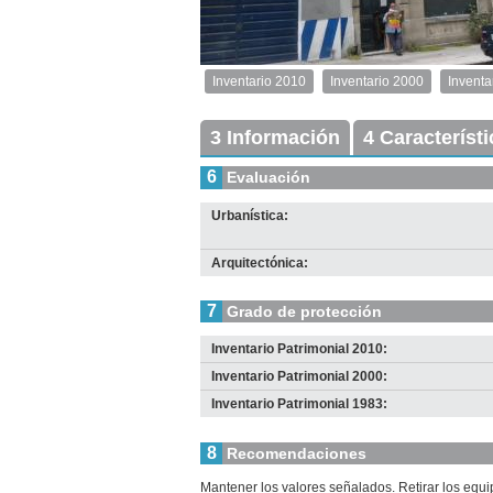
1
de
1
Inventario 2010
Inventario 2000
Inventa
Inventario
2010
Exterior
3 Información
4 Característ
Descargar
imagen
6
Evaluación
original
Urbanística:
Arquitectónica:
7
Grado de protección
Inventario Patrimonial 2010:
Inventario Patrimonial 2000:
Inventario Patrimonial 1983:
8
Recomendaciones
Mantener los valores señalados. Retirar los equ