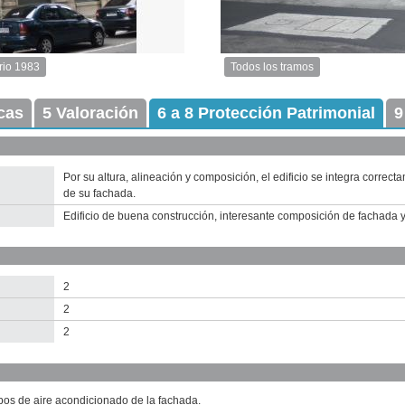
rio 1983
Todos los tramos
Imagen
del
icas
5 Valoración
6 a 8 Protección Patrimonial
tramo:
9
Cerro
Largo
(CL
1)
Por su altura, alineación y composición, el edificio se integra correc
Descargar
de su fachada.
tamaño
Edificio de buena construcción, interesante composición de fachada 
original
2
2
2
Anterior
Pausa
Siguiente
ipos de aire acondicionado de la fachada.