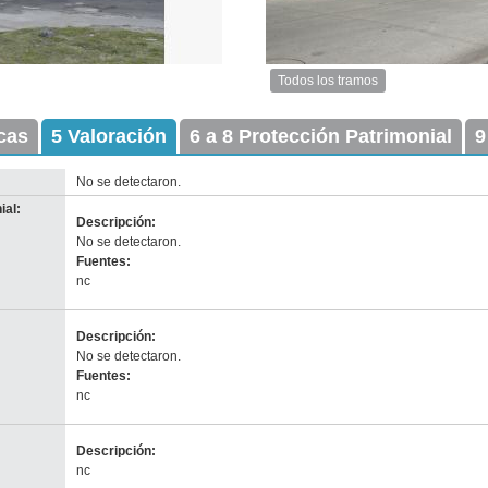
Todos los tramos
Imagen
del
icas
5 Valoración
6 a 8 Protección Patrimonial
tramo:
9
Ciudadela
(Ci
No se detectaron.
1)
ial:
Descargar
Descripción:
tamaño
No se detectaron.
original
Fuentes:
nc
Descripción:
No se detectaron.
Fuentes:
nc
nventario 2010
adrón 4816
Descripción:
escarga tamaño original
Anterior
Pausa
Siguiente
nc