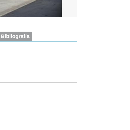
 Bibliografía
Imagen del tramo:
Ciudadela (Ci 1)
Descarga tamaño completo