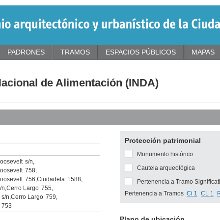
PADRONES
TRAMOS
ESPACIOS PÚBLICOS
MAPAS
Nacional de Alimentación (INDA)
Protección patrimonial
Monumento histórico
Roosevelt
s/n
,
Cautela arqueológica
Roosevelt
758
,
Roosevelt
756
,
Ciudadela
1588
,
Pertenencia a Tramo Significat
/n
,
Cerro Largo
755
,
Pertenencia a Tramos
Ci 1
CL 1
s/n
,
Cerro Largo
759
,
753
Plano de ubicación