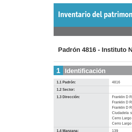
Jump
to
navigation
Back
Menú
to
Back
principal
top
to
Padrón 4816 - Instituto 
top
1
Identificación
1.1 Padrón:
4816
1.2 Sector:
-
no
1.3 Dirección:
Franklin D 
info-
Franklin D 
Franklin D 
Ciudadela
s
Cerro Largo
Cerro Largo
1.4 Manzana:
139