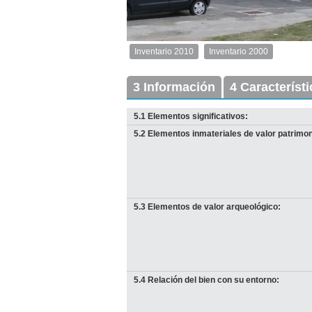
2
de
4
Inventario 2010
Inventario 2000
Inventario
2010
Exterior
3 Información
4 Característ
Descargar
imagen
5.1 Elementos significativos:
original
5.2 Elementos inmateriales de valor patrimon
5.3 Elementos de valor arqueológico:
I
5.4 Relación del bien con su entorno:
p
D
Anterior
Pausa
Siguiente