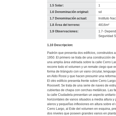
1.5 Solar:
1
1.6 Denominación original:
sd
1.7 Denominación actual:
Instituto Na
1.8 Área del terreno:
4816m²
1.9 Observaciones:
1.7- Depende
Seguridad S
1.10 Descripcion:
Padrón que presenta dos edificios, construidos
1950. El primero se trata de una construcción de 
una amplia área vidriada sobre la calle Cerro L
recorre todo el volumen y un remate ciego que 
forma de triángulo con un vano circular, lengua
en Aldo Rossi y que hacen presumir una reforma
El otro edificio presenta frente sobre Cerro Larg
Roosvelt. Se trata de una serie de naves de est
cubiertas de chapa con cerchas metálicas. Las 
la calle Ciudadela presentan un aspecto unitario 
horizontales de vanos situados a media altura y
aleros y pequeñas inflexiones en altura sobre el 
Cerro Largo, al Este del volumen en esquina, pre
dos niveles que poseen grandes vanos en plant