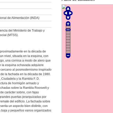
cional de Alimentación (INDA)
ncia del Ministerio de Trabajo y
ocial (MTSS).
 aproximadamente en la década de
un nivel, situada en la esquina, con
argo, una cornisa a modo de alero que
en la esquina ochavada adquiere
je cercano al posmodernismo inspirado
 de la fachada en la década de 1980.
o, Ciudadela y la Rambla F. D.
ructura de hormigón armado y
fachadas sobre la Rambla Roosvelt y
de carácter sobrio, con fajas
 grandes puertas jerarquizadas por
remate del edificio. La fachada sobre
senta un aspecto bien distinto, con
a baja y pequeños vanos organizados