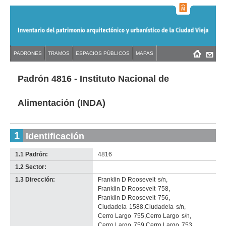
Jump
to
navigation
Back
PADRONES
TRAMOS
ESPACIOS PÚBLICOS
MAPAS
Menú
Back
to
principal
to
top
top
Padrón 4816 - Instituto Nacional de
Alimentación (INDA)
1
Identificación
1.1 Padrón:
4816
1.2 Sector:
-
no
1.3 Dirección:
Franklin D Roosevelt
s/n
,
info-
Franklin D Roosevelt
758
,
Franklin D Roosevelt
756
,
Ciudadela
1588
,
Ciudadela
s/n
,
Cerro Largo
755
,
Cerro Largo
s/n
,
Cerro Largo
759
,
Cerro Largo
753