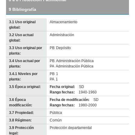
original
9 Bibliografía
3.1 Uso original
Almacenamiento
global:
3.2 Uso actual
Administración
Imagen del tramo:
Ciudadela (Ci 1)
global:
Descarga tamaño completo
3.3 Uso original por
PB
Depósito
Anterior
Pausa
Siguiente
planta:
3.4 Uso actual por
PB
Administración Pública
planta:
PA
Administración Pública
3.4.1 Niveles por
PB
1
planta:
PA
1
3.5 Época original:
Fecha original:
SD
Rango fechas:
1940-1960
3.6 Época
Fecha de modificación:
SD
modificación:
Rango fechas:
1980-2000
3.7 Propiedad:
Pública
3.8 Régimen:
Común
3.9 Protección
Protección departamental
legal: