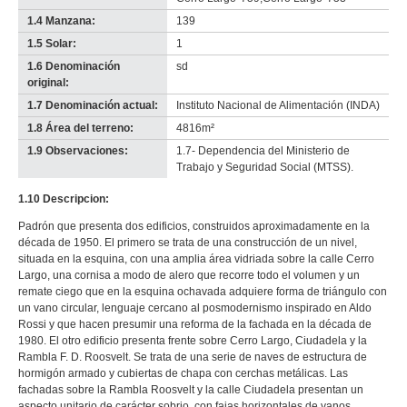
1.4 Manzana:
139
1.5 Solar:
1
1.6 Denominación
sd
original:
1.7 Denominación actual:
Instituto Nacional de Alimentación (INDA)
1.8 Área del terreno:
4816m²
1.9 Observaciones:
1.7- Dependencia del Ministerio de
Trabajo y Seguridad Social (MTSS).
1.10 Descripcion:
Padrón que presenta dos edificios, construidos aproximadamente en la
década de 1950. El primero se trata de una construcción de un nivel,
situada en la esquina, con una amplia área vidriada sobre la calle Cerro
Largo, una cornisa a modo de alero que recorre todo el volumen y un
remate ciego que en la esquina ochavada adquiere forma de triángulo con
un vano circular, lenguaje cercano al posmodernismo inspirado en Aldo
Rossi y que hacen presumir una reforma de la fachada en la década de
1980. El otro edificio presenta frente sobre Cerro Largo, Ciudadela y la
Rambla F. D. Roosvelt. Se trata de una serie de naves de estructura de
hormigón armado y cubiertas de chapa con cerchas metálicas. Las
fachadas sobre la Rambla Roosvelt y la calle Ciudadela presentan un
aspecto unitario de carácter sobrio, con fajas horizontales de vanos