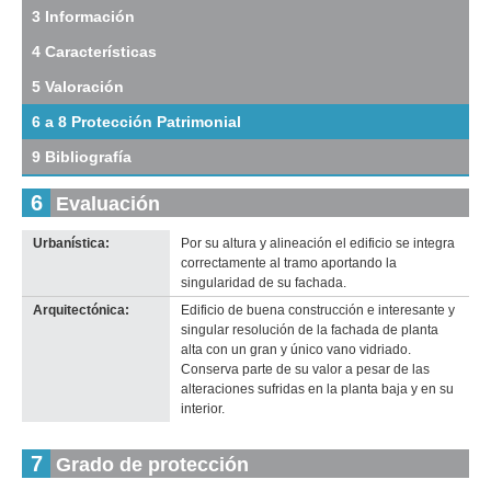
tramo:
3 Información
Rincón
4 Características
(Rin
8)
5 Valoración
Descargar
tamaño
6 a 8 Protección Patrimonial
original
9 Bibliografía
6
Evaluación
Urbanística:
Por su altura y alineación el edificio se integra
Imagen del tramo:
Rincón (Rin 8)
correctamente al tramo aportando la
Descarga tamaño completo
singularidad de su fachada.
Anterior
Pausa
Siguiente
Arquitectónica:
Edificio de buena construcción e interesante y
singular resolución de la fachada de planta
alta con un gran y único vano vidriado.
Conserva parte de su valor a pesar de las
alteraciones sufridas en la planta baja y en su
interior.
7
Grado de protección