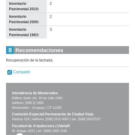
Inventario
2
Patrimonial 2010:
Inventario
2
Patrimonial 2000:
Inventario
3
Patrimonial 1983:
8
Recomendaciones
Recuperación de la fachada.
Compartir
Intendencia de Montevideo
Edificio Sede | Av. 18 de Julio 1360
teléfono: [598 2] 1950
Montevideo - Uruguay | CP 11200
Comisión Especial Permanente de Ciudad Vieja
Piedras 528 | teléfono: [598] 2915 4087 | fax: [598] 29167537
Facultad de Arquitectura | UdelaR
Br. Artigas 1031 | tel.: [598] 2400 1106