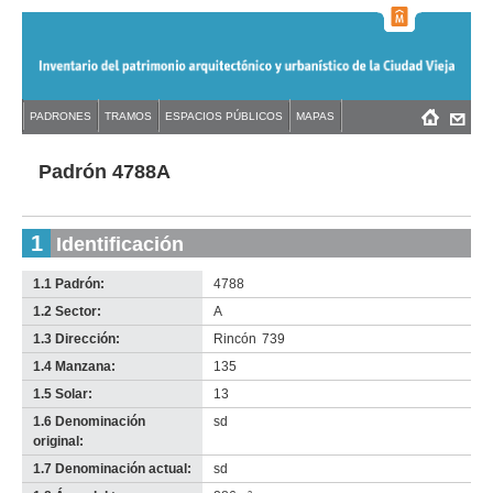
Jump
to
navigation
Back
PADRONES
TRAMOS
ESPACIOS PÚBLICOS
MAPAS
Menú
Back
to
principal
to
top
top
Padrón 4788A
1
Identificación
1.1 Padrón:
4788
1.2 Sector:
A
1.3 Dirección:
Rincón
739
1.4 Manzana:
135
1.5 Solar:
13
1.6 Denominación
sd
original:
1.7 Denominación actual:
sd