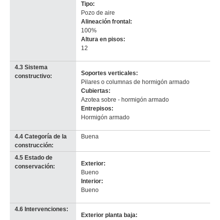
Tipo:
Pozo de aire
Alineación frontal:
100%
-
-
Altura en pisos:
no
no
12
info-
info-
4.3 Sistema
Soportes verticales:
constructivo:
Pilares o columnas de hormigón armado
Cubiertas:
Azotea sobre - hormigón armado
Entrepisos:
Hormigón armado
4.4 Categoría de la
Buena
construcción:
4.5 Estado de
Exterior:
conservación:
Bueno
Interior:
Bueno
4.6 Intervenciones:
Exterior planta baja: