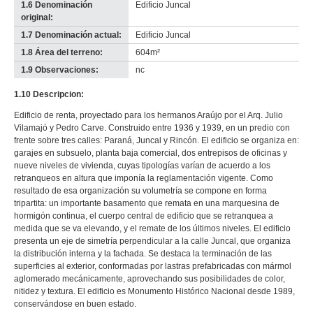
1.6 Denominación
Edificio Juncal
original:
1.7 Denominación actual:
Edificio Juncal
1.8 Área del terreno:
604m²
1.9 Observaciones:
nc
1.10 Descripcion:
Edificio de renta, proyectado para los hermanos Araújo por el Arq. Julio
Vilamajó y Pedro Carve. Construido entre 1936 y 1939, en un predio con
frente sobre tres calles: Paraná, Juncal y Rincón. El edificio se organiza en:
garajes en subsuelo, planta baja comercial, dos entrepisos de oficinas y
nueve niveles de vivienda, cuyas tipologías varían de acuerdo a los
retranqueos en altura que imponía la reglamentación vigente. Como
resultado de esa organización su volumetría se compone en forma
tripartita: un importante basamento que remata en una marquesina de
hormigón continua, el cuerpo central de edificio que se retranquea a
medida que se va elevando, y el remate de los últimos niveles. El edificio
presenta un eje de simetría perpendicular a la calle Juncal, que organiza
la distribución interna y la fachada. Se destaca la terminación de las
superficies al exterior, conformadas por lastras prefabricadas con mármol
aglomerado mecánicamente, aprovechando sus posibilidades de color,
nitidez y textura. El edificio es Monumento Histórico Nacional desde 1989,
conservándose en buen estado.