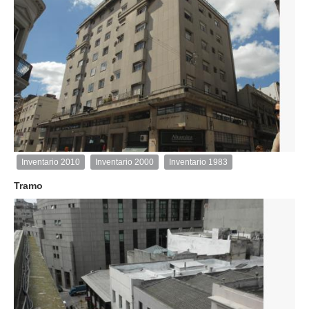
2
de
5
Inventario 2010
Inventario 2000
Inventario 1983
Inventario
2010
Tramo
Exterior
Descargar
imagen
original