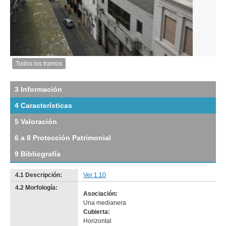
Inventario 2010
padrón 4776
Descarga tamaño original
Anterior
Pausa
Siguiente
Todos los tramos
Imagen
del
tramo:
3 Información
Rincón
4 Características
(Rin
8)
5 Valoración
Descargar
tamaño
6 a 8 Protección Patrimonial
original
9 Bibliografía
4.1 Descripción:
Ver 1.10
4.2 Morfología:
Asociación:
Imagen del tramo:
Rincón (Rin 8)
Una medianera
Descarga tamaño completo
Cubierta:
Anterior
Pausa
Siguiente
Horizontal