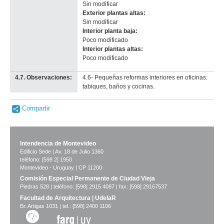
Sin modificar
Exterior plantas altas:
Sin modificar
Interior planta baja:
Poco modificado
Interior plantas altas:
Poco modificado
4.7. Observaciones:
4.6- Pequeñas reformas interiores en oficinas:
tabiques, baños y cocinas.
Compartir
Intendencia de Montevideo
Edificio Sede | Av. 18 de Julio 1360
teléfono: [598 2] 1950
Montevideo - Uruguay | CP 11200
Comisión Especial Permanente de Ciudad Vieja
Piedras 528 | teléfono: [598] 2915 4087 | fax: [598] 29167537
Facultad de Arquitectura | UdelaR
Br. Artigas 1031 | tel.: [598] 2400 1106