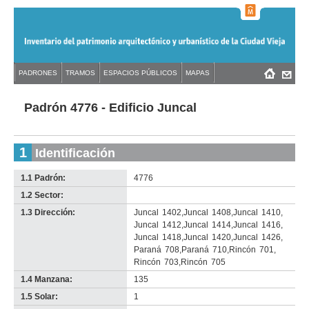
Jump
to
navigation
Back
PADRONES
TRAMOS
ESPACIOS PÚBLICOS
MAPAS
Menú
Back
to
principal
to
top
top
Padrón 4776 - Edificio Juncal
1
Identificación
1.1 Padrón:
4776
1.2 Sector:
-
no
1.3 Dirección:
Juncal
1402
,
Juncal
1408
,
Juncal
1410
,
info-
Juncal
1412
,
Juncal
1414
,
Juncal
1416
,
Juncal
1418
,
Juncal
1420
,
Juncal
1426
,
Paraná
708
,
Paraná
710
,
Rincón
701
,
Rincón
703
,
Rincón
705
1.4 Manzana:
135
1.5 Solar:
1