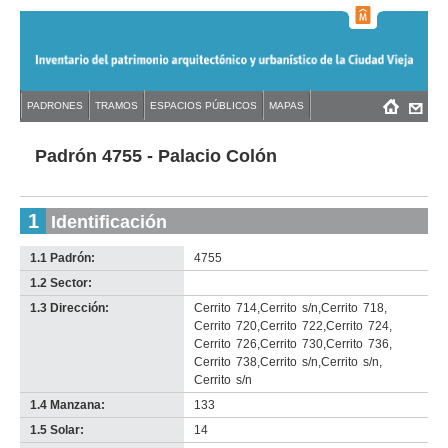
Jump
to
navigation
Back
PADRONES
TRAMOS
ESPACIOS PÚBLICOS
MAPAS
Menú
Back
to
principal
to
top
top
Padrón 4755 - Palacio Colón
1
Identificación
1.1 Padrón:
4755
1.2 Sector:
-
no
1.3 Dirección:
Cerrito
714
,
Cerrito
s/n
,
Cerrito
718
,
info-
Cerrito
720
,
Cerrito
722
,
Cerrito
724
,
Cerrito
726
,
Cerrito
730
,
Cerrito
736
,
Cerrito
738
,
Cerrito
s/n
,
Cerrito
s/n
,
Cerrito
s/n
1.4 Manzana:
133
1.5 Solar:
14