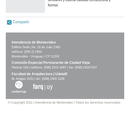
similares y buena calidad constructiva y
formal.
Compartir
Intendencia de Montevideo
Edificio Sede | Av. 18 de Julio 1360
teléfono: [598 2] 1950
Montevideo - Uruguay | CP 11200
Comisión Especial Permanente de Ciudad Vieja
Piedras 528 | teléfono: [598] 2915 4087 | fax: [598] 29167537
Facultad de Arquitectura | UdelaR
Br. Artigas 1031 | tel.: [598] 2400 1106
© Copyright 2011 | Intendencia de Montevideo | Todos los derechos reservados