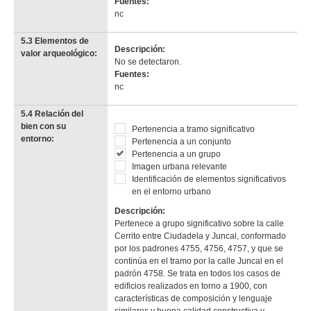
Fuentes:
nc
5.3 Elementos de
Descripción:
valor arqueológico:
No se detectaron.
Fuentes:
nc
5.4 Relación del
bien con su
Pertenencia a tramo significativo
Elementos significativos
entorno:
Pertenencia a un conjunto
padrón 4755
Pertenencia a un grupo
Descarga tamaño original
Imagen urbana relevante
Anterior
Pausa
Siguiente
Identificación de elementos significativos
en el entorno urbano
Descripción:
Pertenece a grupo significativo sobre la calle
Cerrito entre Ciudadela y Juncal, conformado
por los padrones 4755, 4756, 4757, y que se
continúa en el tramo por la calle Juncal en el
padrón 4758. Se trata en todos los casos de
edificios realizados en torno a 1900, con
características de composición y lenguaje