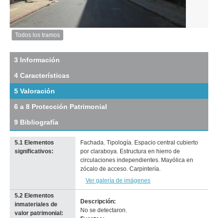
Inventario 2010
padrón 4755
Descarga tamaño original
Anterior
Pausa
Siguiente
Todos los tramos
Imagen
del
tramo:
3 Información
Cerrito
4 Características
(Ce
14)
5 Valoración
Descargar
tamaño
6 a 8 Protección Patrimonial
original
9 Bibliografía
5.1 Elementos
Fachada. Tipología. Espacio central cubierto
significativos:
por claraboya. Estructura en hierro de
circulaciones independientes. Mayólica en
zócalo de acceso. Carpintería.
Ver galería de imágenes
5.2 Elementos
Descripción:
inmateriales de
No se detectaron.
valor patrimonial: