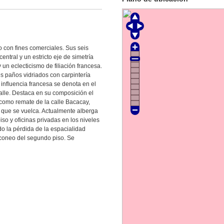
o con fines comerciales. Sus seis
entral y un estricto eje de simetría
 un eclecticismo de filiación francesa.
s paños vidriados con carpintería
 influencia francesa se denota en el
alle. Destaca en su composición el
 como remate de la calle Bacacay,
l que se vuelca. Actualmente alberga
iso y oficinas privadas en los niveles
cado la pérdida de la espacialidad
alconeo del segundo piso. Se