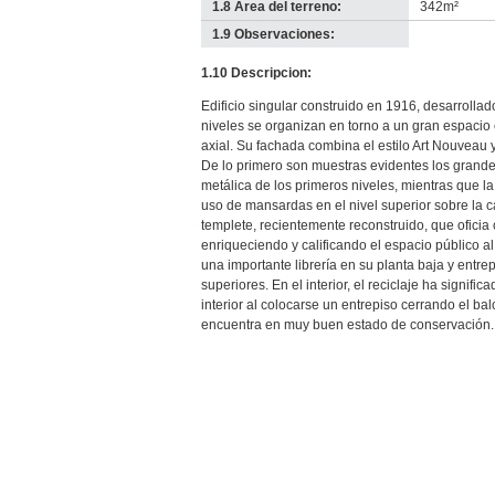
1.8 Área del terreno:
342m²
1.9 Observaciones:
-
no
1.10 Descripcion:
info-
Edificio singular construido en 1916, desarrollad
niveles se organizan en torno a un gran espacio c
axial. Su fachada combina el estilo Art Nouveau y
De lo primero son muestras evidentes los grande
metálica de los primeros niveles, mientras que la
uso de mansardas en el nivel superior sobre la c
templete, recientemente reconstruido, que oficia
enriqueciendo y calificando el espacio público a
una importante librería en su planta baja y entrep
superiores. En el interior, el reciclaje ha signifi
interior al colocarse un entrepiso cerrando el b
encuentra en muy buen estado de conservación.