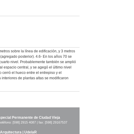
metros sobre la línea de edificación, y 3 metros
o (agregado posterior). 4.6- En los años 70 se
y cuarto nivel. Probablemente también se amplió
l espacio central, y se agegó el último nivel
 cerró el hueco entre el entrepiso y el
interiores de plantas altas se modificaron
pecial Permanente de Ciudad Vieja
teléfono: [598] 2915 4087 | fax: [598] 29167537
 Arquitectura | UdelaR