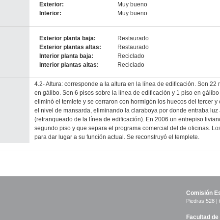
Exterior:
Muy bueno
Interior:
Muy bueno
Exterior planta baja:
Restaurado
Exterior plantas altas:
Restaurado
Interior planta baja:
Reciclado
Interior plantas altas:
Reciclado
4.2- Altura: corresponde a la altura en la línea de edificación. Son 22 
en gálibo. Son 6 pisos sobre la línea de edificación y 1 piso en gálib
eliminó el temlete y se cerraron con hormigón los huecos del tercer 
el nivel de mansarda, eliminando la claraboya por donde entraba luz a
(retranqueado de la línea de edificación). En 2006 un entrepiso liviano
segundo piso y que separa el programa comercial del de oficinas. Los 
para dar lugar a su función actual. Se reconstruyó el templete.
Comisión Es
Piedras 528 | 
Facultad de