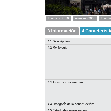
2
1
de
de
4
1
Anterior
Pausa
Siguiente
Inventario 2010
Inventario 2000
Inventa
Inventario
2010
Exterior
3 Información
4 Característ
Descargar
imagen
4.1 Descripción:
original
4.2 Morfología:
4.3 Sistema constructivo:
I
p
4.4 Categoría de la construcción:
D
Anterior
Pausa
Siguiente
4.5 Estado de conservación: