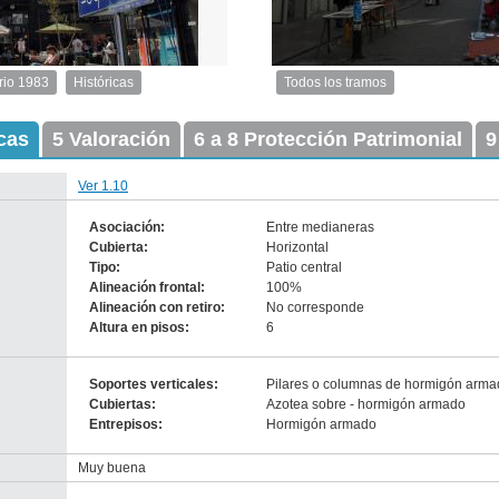
rio 1983
Históricas
Todos los tramos
Imagen
del
icas
5 Valoración
6 a 8 Protección Patrimonial
tramo:
9
Sarandí
(Sa
Ver 1.10
13)
Descargar
Asociación:
Entre medianeras
tamaño
Cubierta:
Horizontal
original
Tipo:
Patio central
Alineación frontal:
100%
Alineación con retiro:
No corresponde
Altura en pisos:
-
6
no
info-
Soportes verticales:
Pilares o columnas de hormigón arm
Cubiertas:
Azotea sobre - hormigón armado
Entrepisos:
Hormigón armado
nventario 2010
adrón 4692
Muy buena
escarga tamaño original