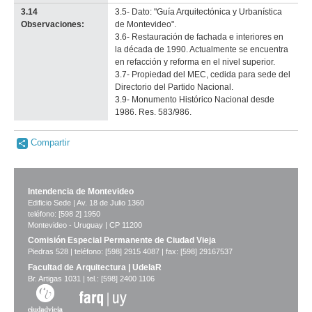
3.14
3.5- Dato: "Guía Arquitectónica y Urbanística
Observaciones:
de Montevideo".
3.6- Restauración de fachada e interiores en
la década de 1990. Actualmente se encuentra
en refacción y reforma en el nivel superior.
3.7- Propiedad del MEC, cedida para sede del
Directorio del Partido Nacional.
3.9- Monumento Histórico Nacional desde
1986. Res. 583/986.
Compartir
Intendencia de Montevideo
Edificio Sede | Av. 18 de Julio 1360
teléfono: [598 2] 1950
Montevideo - Uruguay | CP 11200
Comisión Especial Permanente de Ciudad Vieja
Piedras 528 | teléfono: [598] 2915 4087 | fax: [598] 29167537
Facultad de Arquitectura | UdelaR
Br. Artigas 1031 | tel.: [598] 2400 1106