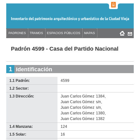
Jump
to
navigation
Back
PADRONES
TRAMOS
ESPACIOS PÚBLICOS
MAPAS
Menú
Back
to
principal
to
top
top
Padrón 4599 - Casa del Partido Nacional
1
Identificación
1.1 Padrón:
4599
1.2 Sector:
-
no
1.3 Dirección:
Juan Carlos Gómez
1384
,
info-
Juan Carlos Gómez
s/n
,
Juan Carlos Gómez
s/n
,
Juan Carlos Gómez
1380
,
Juan Carlos Gómez
1382
1.4 Manzana:
124
1.5 Solar:
16