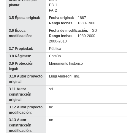
planta:
PB
1
PA
2
3.5 Época original:
Fecha original:
1887
Rango fechas:
1880-1900
3.6 Época
Fecha de modificación:
SD
modificación:
Rango fechas:
1980-2000
2000-2010
3.7 Propiedad:
Pública
3.8 Régimen:
Común
3.9 Protección
Monumento histórico
legal:
3.10 Autor proyecto
Luigi Andreoni, ing.
original:
3.11 Autor
sd
construcción
original:
3.12 Autor proyecto
nc
modificación:
3.13 Autor
nc
construcción
modificación: