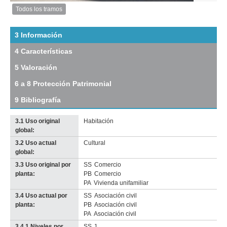
Anterior
Pausa
Siguiente
Todos los tramos
Imagen
del
tramo:
3 Información
Juan
4 Características
Carlos
Gómez
5 Valoración
(JCG
5)
6 a 8 Protección Patrimonial
Descargar
tamaño
9 Bibliografía
original
3.1 Uso original
Habitación
global:
3.2 Uso actual
Cultural
global:
3.3 Uso original por
SS
Comercio
planta:
PB
Comercio
PA
Vivienda unifamiliar
3.4 Uso actual por
SS
Asociación civil
planta:
PB
Asociación civil
PA
Asociación civil
3.4.1 Niveles por
SS
1