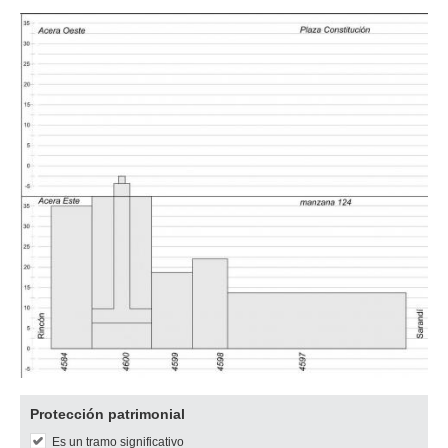
Descargar
Protección patrimonial
imagen
Es un tramo significativo
original