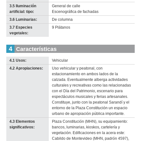
3.5 Iluminación
General de calle
artificial: tipo:
Escenográfica de fachadas
3.6 Luminarias:
De columna
3.7 Especies
9 Plátanos
vegetales:
4
Características
4.1 Usos:
Vehicular
4.2 Apropiaciones:
Uso vehicular y peatonal, con
estacionamiento en ambos lados de la
calzada. Eventualmente alberga actividades
culturales y recreativas como las relacionadas
con el Día del Patrimonio, escenario para
espectáculos musicales y ferias artesanales.
Constituye, junto con la peatonal Sarandí y el
entorno de la Plaza Constitución un espacio
urbano de apropiación pública importante.
4.3 Elementos
Plaza Constitución (MHN), su equipamiento:
significativos:
bancos, luminarias, kioskos, cartelería y
vegetación. Edificaciones en la acera este:
Cabildo de Montevideo (MHN, padrón 4597),