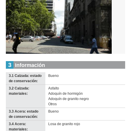
Inventario 2010
Inventario 2010
Juan Carlos Gómez (JCG 5)
Juan Carlos Gómez (JCG 5)
Descargar tamaño original
Descargar tamaño original
Inventario
3
Información
Anterior
Pausa
Siguiente
2010
Descargar
3.1 Calzada: estado
Bueno
imagen
de conservación:
original
3.2 Calzada:
Asfalto
materiales:
Adoquín de hormigón
Adoquín de granito negro
Otros
3.3 Acera: estado
Bueno
de conservación:
3.4 Acera:
Losa de granito rojo
materiales: