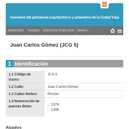
Jump
to
navigation
Back
PADRONES
TRAMOS
ESPACIOS PÚBLICOS
MAPAS
Menú
Back
to
principal
to
top
top
Juan Carlos Gómez (JCG 5)
1
Identificación
1.1 Código de
JCG 5
tramo:
1.2 Calle:
Juan Carlos Gómez
1.3 Calles limites:
Rincón
1.4 Numeración de
1378
puertas límite:
1396
Alzados