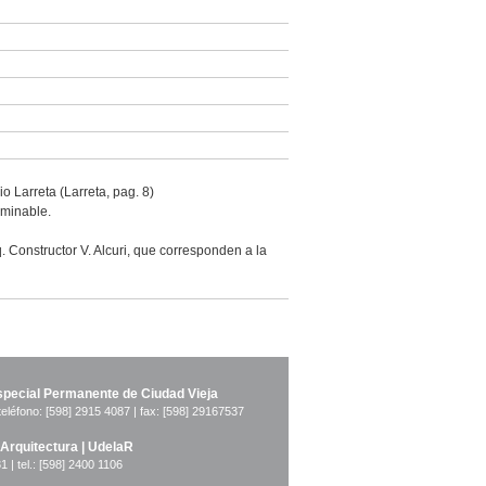
o Larreta (Larreta, pag. 8)
rminable.
. Constructor V. Alcuri, que corresponden a la
pecial Permanente de Ciudad Vieja
teléfono: [598] 2915 4087 | fax: [598] 29167537
 Arquitectura | UdelaR
1 | tel.: [598] 2400 1106