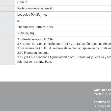
Común
Protección departamental
Leopoldo Peluffo, ing.
sd
Theoduloz y Ferreira, arqs.
V. Alcuri, arq.
3.4- Pertenece a CUTCSA.
3.5- Dato I 83. Construcción entre 1912 y 1918, según relato de Antoni
3.6- Oficinas de CUTCSA, reforma de la planta baja en fecha no dete
3.10 Figura en fachada.
3.12 y 3.13- En fachada figura también Arq. Theoduloz y Ferreira y Arq
reforma de la planta baja.
Comisión Es
Piedras 528 | 
Facultad de
Br. Artigas 103