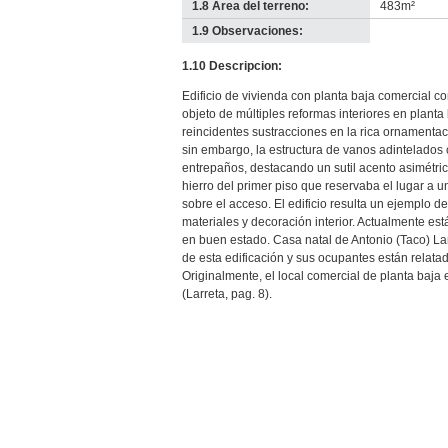
1.8 Área del terreno:
483m²
1.9 Observaciones:
-
no
1.10 Descripcion:
info-
Edificio de vivienda con planta baja comercial co
objeto de múltiples reformas interiores en plant
reincidentes sustracciones en la rica ornamentac
sin embargo, la estructura de vanos adintelados 
entrepaños, destacando un sutil acento asimétric
hierro del primer piso que reservaba el lugar a u
sobre el acceso. El edificio resulta un ejemplo d
materiales y decoración interior. Actualmente es
en buen estado. Casa natal de Antonio (Taco) Lar
de esta edificación y sus ocupantes están relatado
Originalmente, el local comercial de planta baja 
(Larreta, pag. 8).