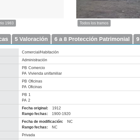
rio 1983
Todos los tramos
Imagen
del
icas
5 Valoración
6 a 8 Protección Patrimonial
tramo:
9
Sarandí
(Sa
Comercial/Habitación
10)
Administración
Descargar
tamaño
PB
Comercio
original
PA
Vivienda unifamiliar
PB
Oficinas
PA
Oficinas
PB
1
PA
2
Fecha original:
1912
Rango fechas:
1900-1920
nventario 2010
Fecha de modificación:
NC
escarga tamaño original
Rango fechas:
NC
Privada