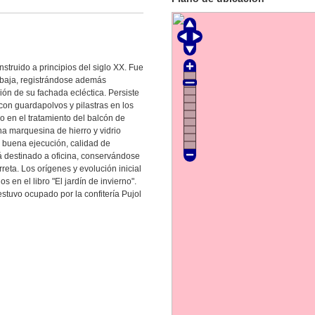
nstruido a principios del siglo XX. Fue
a baja, registrándose además
ión de su fachada ecléctica. Persiste
con guardapolvos y pilastras en los
o en el tratamiento del balcón de
na marquesina de hierro y vidrio
e buena ejecución, calidad de
tá destinado a oficina, conservándose
reta. Los orígenes y evolución inicial
s en el libro "El jardín de invierno".
estuvo ocupado por la confitería Pujol