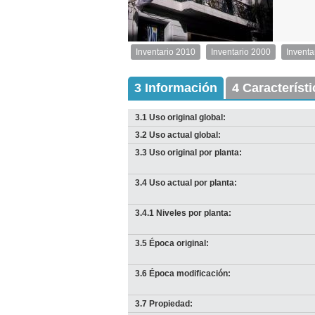
2
de
3
Inventario 2010
Inventario 2000
Inventa
Inventario
2010
Exterior
3 Información
4 Característ
Descargar
imagen
3.1 Uso original global:
original
3.2 Uso actual global:
3.3 Uso original por planta:
3.4 Uso actual por planta:
3.4.1 Niveles por planta:
3.5 Época original:
I
3.6 Época modificación:
D
Anterior
Pausa
Siguiente
3.7 Propiedad: