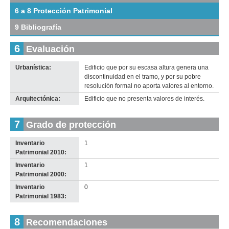
tamaño
6 a 8 Protección Patrimonial
original
9 Bibliografía
6
Evaluación
Urbanística:
Edificio que por su escasa altura genera una
discontinuidad en el tramo, y por su pobre
resolución formal no aporta valores al entorno.
Arquitectónica:
Edificio que no presenta valores de interés.
7
Grado de protección
Inventario
1
Patrimonial 2010:
Inventario
1
Patrimonial 2000:
Inventario
0
Patrimonial 1983:
8
Recomendaciones