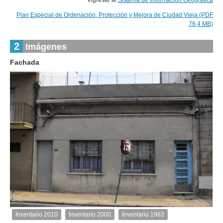
Ingresar al
Sistema de Información Geográfica
Plan Especial de Ordenación, Protección y Mejora de Ciudad Vieja (PDF
76,4 MB)
2
Imágenes
Fachada
1
de
1
Inventario 2010
Inventario 2000
Inventario 1983
Inventario