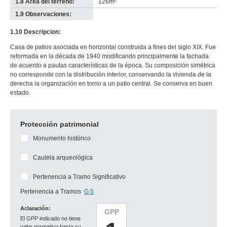
1.8 Área del terreno:
126m²
1.9 Observaciones:
-
no
1.10 Descripcion:
info-
Casa de patios asociada en horizontal construida a fines del siglo XIX. Fue
reformada en la década de 1940 modificando principalmente la fachada
de acuerdo a pautas características de la época. Su composición simétrica
no corresponde con la distribución interior, conservando la vivienda de la
derecha la organización en torno a un patio central. Se conserva en buen
estado.
Protección patrimonial
Monumento histórico
Cautela arqueológica
Pertenencia a Tramo Significativo
Pertenencia a Tramos
G 5
Aclaración:
GPP
El GPP indicado no tiene
valor normativo hasta su