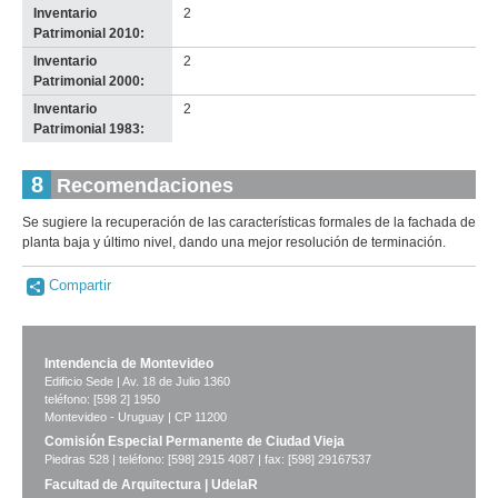
Inventario
2
Patrimonial 2010:
Inventario
2
Patrimonial 2000:
Inventario
2
Patrimonial 1983:
8
Recomendaciones
Se sugiere la recuperación de las características formales de la fachada de
planta baja y último nivel, dando una mejor resolución de terminación.
Compartir
Intendencia de Montevideo
Edificio Sede | Av. 18 de Julio 1360
teléfono: [598 2] 1950
Montevideo - Uruguay | CP 11200
Comisión Especial Permanente de Ciudad Vieja
Piedras 528 | teléfono: [598] 2915 4087 | fax: [598] 29167537
Facultad de Arquitectura | UdelaR