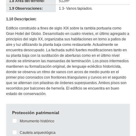
1.8 Área del terreno:
512m²
1.9 Observaciones:
1.3- Vanos tapiados.
1.10 Descripcion:
Edificio construido a fines de siglo XIX sobre la rambla portuaria como
Gran Hotel del Globo. Desarrollado en cuatro niveles, el último agregado a
principios del siglo XX, organizaba sus habitaciones en torno a patios de
aire y luz utilizando la planta baja como restaurante. Actualmente se
encuentra desocupado. La fachada sufrió fuertes modificaciones tanto en
su planta baja con la sustitución de aberturas como en el último nivel
donde se eliminaron las mansardas de terminación. Los pisos intermedios
mantienen su formalización original, de lenguaje ecléctico historicista,
donde se observa un ritmo de vanos con arcos de medio punto en el
primer piso coronados con frontones triangulares y curvos en el segundo
que se alternan con pilastras de órdenes superpuestos. Ambos pisos son
recorridos por balcones de herrería. El edificio se encuentra en buen
estado de conservación.
Protección patrimonial
Monumento histórico
Cautela arqueológica