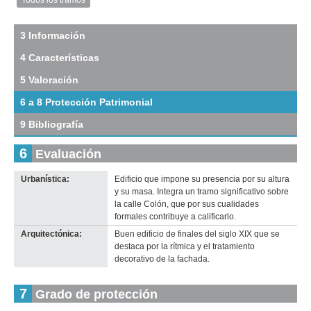
Todos los tramos
Imagen
del
tramo:
3 Información
Colón
4 Características
(Co
1)
5 Valoración
Descargar
tamaño
6 a 8 Protección Patrimonial
original
9 Bibliografía
6
Evaluación
Urbanística:
Edificio que impone su presencia por su altura
Imagen del tramo:
Colón (Co 1)
y su masa. Integra un tramo significativo sobre
Descarga tamaño completo
la calle Colón, que por sus cualidades
Anterior
Pausa
Siguiente
formales contribuye a calificarlo.
Arquitectónica:
Buen edificio de finales del siglo XIX que se
destaca por la rítmica y el tratamiento
decorativo de la fachada.
7
Grado de protección