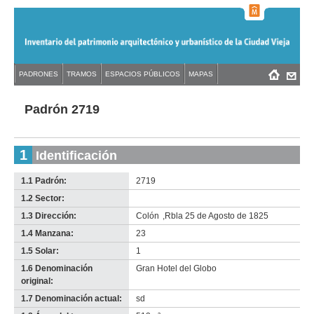
Jump
to
navigation
Back
PADRONES
TRAMOS
ESPACIOS PÚBLICOS
MAPAS
Menú
Back
to
principal
to
top
top
Padrón 2719
1
Identificación
1.1 Padrón:
2719
1.2 Sector:
-
no
1.3 Dirección:
Colón
,
Rbla 25 de Agosto de 1825
info-
1.4 Manzana:
23
1.5 Solar:
1
1.6 Denominación
Gran Hotel del Globo
original:
1.7 Denominación actual:
sd