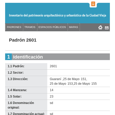
Jump
to
navigation
Back
PADRONES
TRAMOS
ESPACIOS PÚBLICOS
MAPAS
Menú
Back
to
principal
to
top
top
Padrón 2601
1
Identificación
1.1 Padrón:
2601
1.2 Sector:
-
no
1.3 Dirección:
Guaraní
,
25 de Mayo
151
,
info-
25 de Mayo
153
,
25 de Mayo
155
1.4 Manzana:
14
1.5 Solar:
23
1.6 Denominación
sd
original:
1.7 Denominación actual:
sd