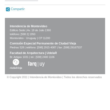
Compartir
Intendencia de Montevideo
Edificio Sede | Av. 18 de Julio 1360
teléfono: [598 2] 1950
Montevideo - Uruguay | CP 11200
Comisión Especial Permanente de Ciudad Vieja
Piedras 528 | teléfono: [598] 2915 4087 | fax: [598] 29167537
Facultad de Arquitectura | UdelaR
Br. Artigas 1031 | tel.: [598] 2400 1106
© Copyright 2011 | Intendencia de Montevideo | Todos los derechos reservados