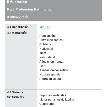
5 Valoración
(VM
2)
6 a 8 Protección Patrimonial
Descargar
tamaño
9 Bibliografía
original
4.1 Descripción:
Ver 1.10
4.2 Morfología:
Asociación:
Imagen del tramo:
Guaraní (G 3)
Entre medianeras
Descarga tamaño completo
Cubierta:
Anterior
Pausa
Siguiente
Horizontal
Tipo:
Patio lateral
Alineación frontal:
100%
Alineación con retiro:
No corresponde
-
Altura en pisos:
no
1
info-
4.3 Sistema
Soportes verticales:
constructivo:
Muros portantes de ladrillo
Cubiertas: