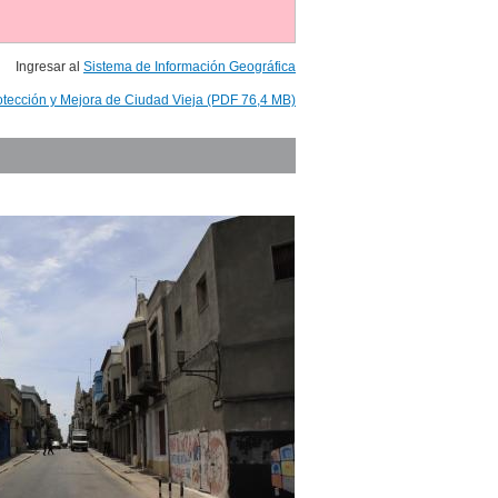
Ingresar al
Sistema de Información Geográfica
otección y Mejora de Ciudad Vieja (PDF 76,4 MB)