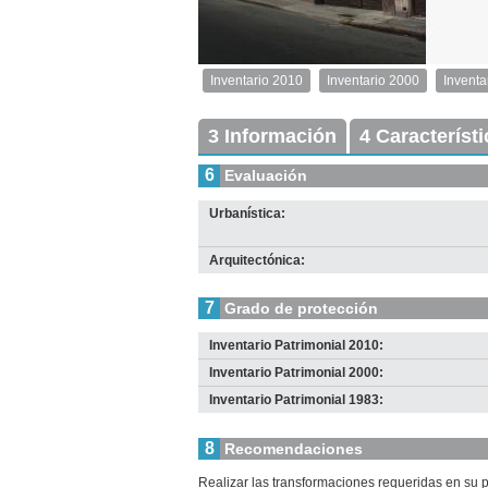
1
de
1
Inventario 2010
Inventario 2000
Inventa
Inventario
2010
Exterior
3 Información
4 Característ
Descargar
imagen
6
Evaluación
original
Urbanística:
Arquitectónica:
7
Grado de protección
Inventario Patrimonial 2010:
Inventario Patrimonial 2000:
Inventario Patrimonial 1983:
8
Recomendaciones
Realizar las transformaciones requeridas en su pl