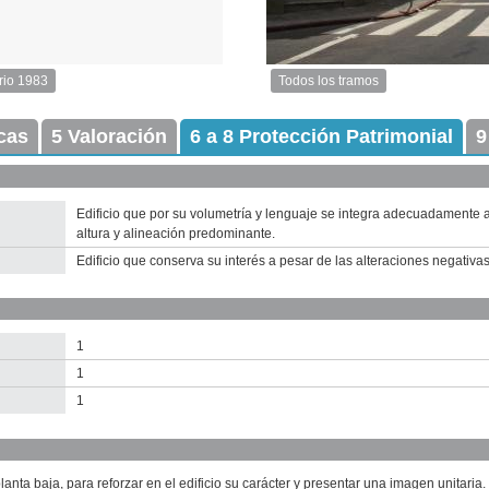
rio 1983
Todos los tramos
Imagen
del
icas
5 Valoración
6 a 8 Protección Patrimonial
tramo:
9
Cerrito
(Ce
3)
Descargar
Edificio que por su volumetría y lenguaje se integra adecuadamente a
tamaño
altura y alineación predominante.
original
Edificio que conserva su interés a pesar de las alteraciones negativas 
1
1
1
anta baja, para reforzar en el edificio su carácter y presentar una imagen unitaria.