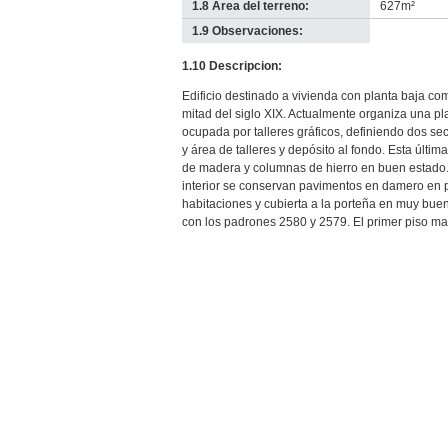
1.8 Área del terreno:
627m²
1.9 Observaciones:
-
no
1.10 Descripcion:
info-
Edificio destinado a vivienda con planta baja co
mitad del siglo XIX. Actualmente organiza una p
ocupada por talleres gráficos, definiendo dos sect
y área de talleres y depósito al fondo. Esta últi
de madera y columnas de hierro en buen estado. 
interior se conservan pavimentos en damero en p
habitaciones y cubierta a la porteña en muy bue
con los padrones 2580 y 2579. El primer piso mant