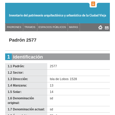
Jump
to
navigation
Back
PADRONES
TRAMOS
ESPACIOS PÚBLICOS
MAPAS
Menú
Back
to
principal
to
top
top
Padrón 2577
1
Identificación
1.1 Padrón:
2577
1.2 Sector:
-
no
1.3 Dirección:
Isla de Lobos
1528
info-
1.4 Manzana:
13
1.5 Solar:
14
1.6 Denominación
sd
original:
1.7 Denominación actual:
sd