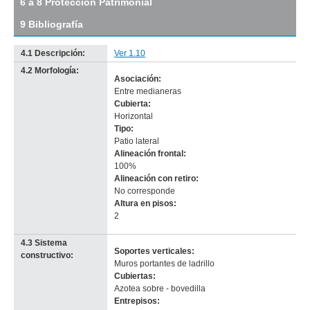
6 a 8 Protección Patrimonial
Descargar
tamaño
9 Bibliografía
original
4.1 Descripción:
Ver 1.10
4.2 Morfología:
Asociación:
Entre medianeras
Cubierta:
Horizontal
Tipo:
Patio lateral
Alineación frontal:
100%
Alineación con retiro:
No corresponde
-
Altura en pisos:
no
2
info-
4.3 Sistema
Soportes verticales:
constructivo:
Muros portantes de ladrillo
Cubiertas:
Azotea sobre - bovedilla
Entrepisos: