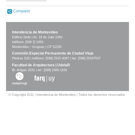
Compartir
Intendencia de Montevideo
Edificio Sede | Av. 18 de Julio 1360
teléfono: [598 2] 1950
Montevideo - Uruguay | CP 11200
Comisión Especial Permanente de Ciudad Vieja
Piedras 528 | teléfono: [598] 2915 4087 | fax: [598] 29167537
Facultad de Arquitectura | UdelaR
Br. Artigas 1031 | tel.: [598] 2400 1106
© Copyright 2011 | Intendencia de Montevideo | Todos los derechos reservados