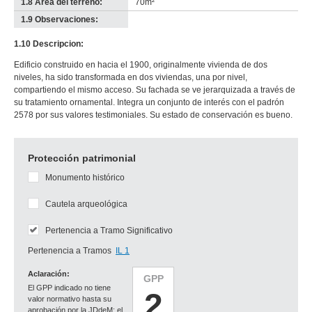
1.8 Área del terreno:
70m²
1.9 Observaciones:
-
no
1.10 Descripcion:
info-
Edificio construido en hacia el 1900, originalmente vivienda de dos
niveles, ha sido transformada en dos viviendas, una por nivel,
compartiendo el mismo acceso. Su fachada se ve jerarquizada a través de
su tratamiento ornamental. Integra un conjunto de interés con el padrón
2578 por sus valores testimoniales. Su estado de conservación es bueno.
Protección patrimonial
Monumento histórico
Cautela arqueológica
Pertenencia a Tramo Significativo
Pertenencia a Tramos
IL 1
Aclaración:
GPP
El GPP indicado no tiene
2
valor normativo hasta su
aprobación por la JDdeM; el