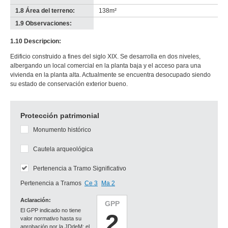
1.8 Área del terreno:
138m²
1.9 Observaciones:
-
no
1.10 Descripcion:
info-
Edificio construido a fines del siglo XIX. Se desarrolla en dos niveles,
albergando un local comercial en la planta baja y el acceso para una
vivienda en la planta alta. Actualmente se encuentra desocupado siendo
su estado de conservación exterior bueno.
Protección patrimonial
Monumento histórico
Cautela arqueológica
Pertenencia a Tramo Significativo
Pertenencia a Tramos
Ce 3
Ma 2
Aclaración:
GPP
El GPP indicado no tiene
2
valor normativo hasta su
aprobación por la JDdeM; el