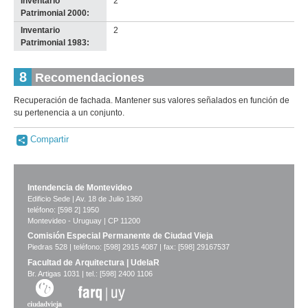
Inventario
2
Patrimonial 2000:
Inventario
2
Patrimonial 1983:
8
Recomendaciones
Recuperación de fachada. Mantener sus valores señalados en función de
su pertenencia a un conjunto.
Compartir
Intendencia de Montevideo
Edificio Sede | Av. 18 de Julio 1360
teléfono: [598 2] 1950
Montevideo - Uruguay | CP 11200
Comisión Especial Permanente de Ciudad Vieja
Piedras 528 | teléfono: [598] 2915 4087 | fax: [598] 29167537
Facultad de Arquitectura | UdelaR
Br. Artigas 1031 | tel.: [598] 2400 1106