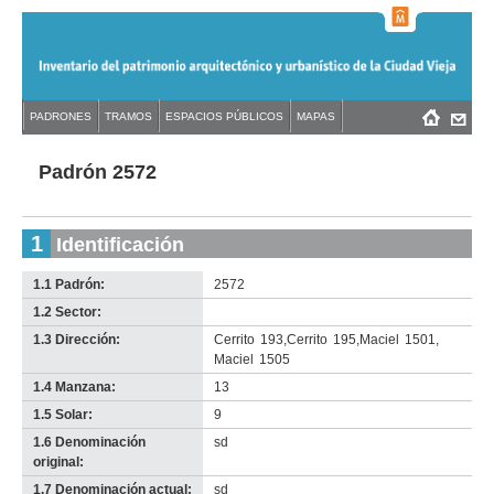
Jump
to
navigation
Back
PADRONES
TRAMOS
ESPACIOS PÚBLICOS
MAPAS
Menú
Back
to
principal
to
top
top
Padrón 2572
1
Identificación
1.1 Padrón:
2572
1.2 Sector:
-
no
1.3 Dirección:
Cerrito
193
,
Cerrito
195
,
Maciel
1501
,
info-
Maciel
1505
1.4 Manzana:
13
1.5 Solar:
9
1.6 Denominación
sd
original:
1.7 Denominación actual:
sd