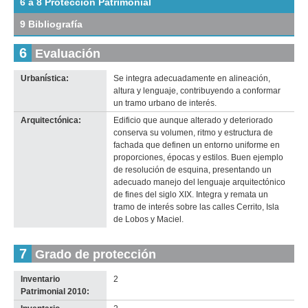
6 a 8 Protección Patrimonial
original
9 Bibliografía
6
Evaluación
Urbanística:
Se integra adecuadamente en alineación,
Imagen del tramo:
Cerrito (Ce 3)
altura y lenguaje, contribuyendo a conformar
Descarga tamaño completo
un tramo urbano de interés.
Anterior
Pausa
Siguiente
Arquitectónica:
Edificio que aunque alterado y deteriorado
conserva su volumen, ritmo y estructura de
fachada que definen un entorno uniforme en
proporciones, épocas y estilos. Buen ejemplo
de resolución de esquina, presentando un
adecuado manejo del lenguaje arquitectónico
de fines del siglo XIX. Integra y remata un
tramo de interés sobre las calles Cerrito, Isla
de Lobos y Maciel.
7
Grado de protección
Inventario
2
Patrimonial 2010: