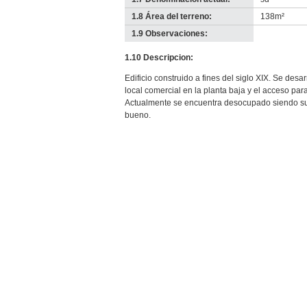
1.8 Área del terreno:
138m²
1.9 Observaciones:
-
no
1.10 Descripcion:
info-
Edificio construido a fines del siglo XIX. Se desa
local comercial en la planta baja y el acceso para
Actualmente se encuentra desocupado siendo su
bueno.