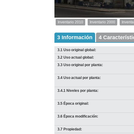
1
de
1
Inventario 2010
Inventario 2000
Inventa
Inventario
2010
Exterior
3 Información
4 Característ
Descargar
imagen
3.1 Uso original global:
original
3.2 Uso actual global:
3.3 Uso original por planta:
3.4 Uso actual por planta:
3.4.1 Niveles por planta:
3.5 Época original:
3.6 Época modificación:
3.7 Propiedad: