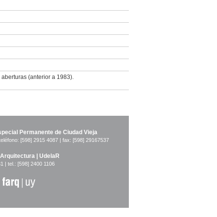
aberturas (anterior a 1983).
pecial Permanente de Ciudad Vieja
teléfono: [598] 2915 4087 | fax: [598] 29167537
 Arquitectura | UdelaR
1 | tel.: [598] 2400 1106