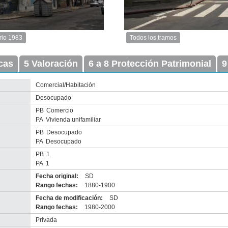
rio 1983
Todos los tramos
Imagen
del
icas
5 Valoración
6 a 8 Protección Patrimonial
tramo:
9
Cerrito
(Ce
Comercial/Habitación
3)
Desocupado
Descargar
tamaño
PB
Comercio
original
PA
Vivienda unifamiliar
PB
Desocupado
PA
Desocupado
PB
1
PA
1
Fecha original:
SD
Rango fechas:
1880-1900
Fecha de modificación:
SD
Rango fechas:
1980-2000
Anterior
Pausa
Siguiente
Privada