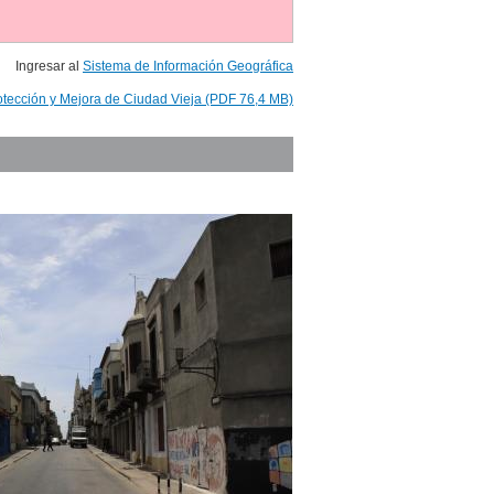
Ingresar al
Sistema de Información Geográfica
otección y Mejora de Ciudad Vieja (PDF 76,4 MB)