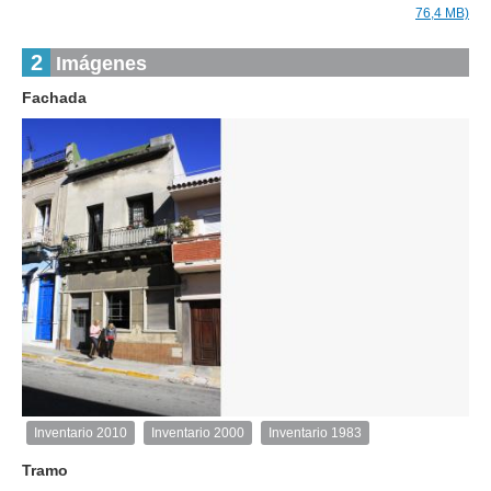
76,4 MB)
2
Imágenes
Fachada
1
de
1
Inventario 2010
Inventario 2000
Inventario 1983
Inventario
2010
Tramo
Exterior