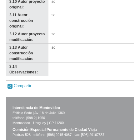
3.10 Autor proyecto
sd
original:
3.11 Autor
sd
construcción
original:
3.12 Autor proyecto
sd
modificación:
3.13 Autor
sd
construcción
modificación:
3.14
-
Observaciones:
no
info-
Compartir
Intendencia de Montevideo
Edificio Sede | Av. 18 de Julio 1360
teléfono: [598 2] 1950
Montevideo - Uruguay | CP 11200
Comisión Especial Permanente de Ciudad Vieja
Piedras 528 | teléfono: [598] 2915 4087 | fax: [598] 29167537