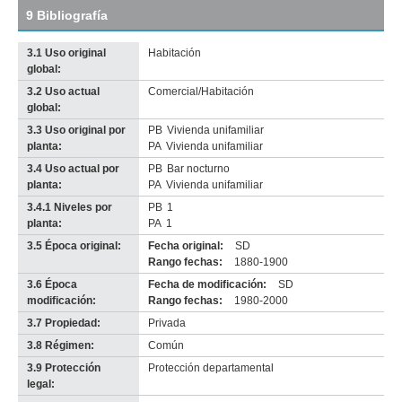
9 Bibliografía
3.1 Uso original
Habitación
global:
3.2 Uso actual
Comercial/Habitación
Imagen del tramo:
Maciel (Ma 2)
global:
Descarga tamaño completo
3.3 Uso original por
PB
Vivienda unifamiliar
Anterior
Pausa
Siguiente
planta:
PA
Vivienda unifamiliar
3.4 Uso actual por
PB
Bar nocturno
planta:
PA
Vivienda unifamiliar
3.4.1 Niveles por
PB
1
planta:
PA
1
3.5 Época original:
Fecha original:
SD
Rango fechas:
1880-1900
3.6 Época
Fecha de modificación:
SD
modificación:
Rango fechas:
1980-2000
3.7 Propiedad:
Privada
3.8 Régimen:
Común
3.9 Protección
Protección departamental
legal: