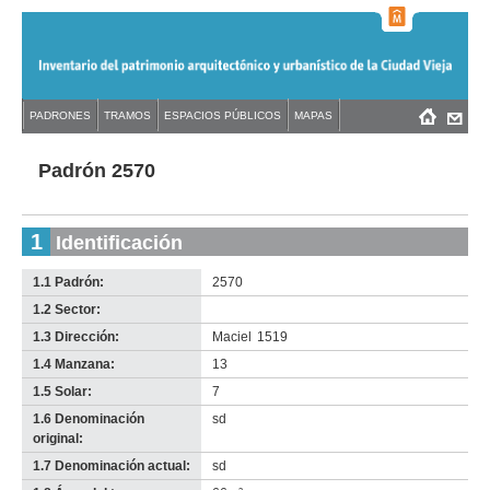
Jump
to
navigation
Back
PADRONES
TRAMOS
ESPACIOS PÚBLICOS
MAPAS
Menú
Back
to
principal
to
top
top
Padrón 2570
1
Identificación
1.1 Padrón:
2570
1.2 Sector:
-
no
1.3 Dirección:
Maciel
1519
info-
1.4 Manzana:
13
1.5 Solar:
7
1.6 Denominación
sd
original:
1.7 Denominación actual:
sd