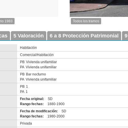
rio 1983
Todos los tramos
Imagen
del
icas
5 Valoración
6 a 8 Protección Patrimonial
tramo:
9
Maciel
(Ma
Habitación
2)
Comercial/Habitación
Descargar
tamaño
PB
Vivienda unifamiliar
original
PA
Vivienda unifamiliar
PB
Bar nocturno
PA
Vivienda unifamiliar
PB
1
PA
1
Fecha original:
SD
Rango fechas:
1880-1900
Fecha de modificación:
SD
Rango fechas:
1980-2000
Anterior
Pausa
Siguiente
Privada