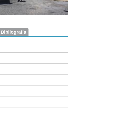
 Bibliografía
Imagen del tramo:
Maciel (Ma 2)
Descarga tamaño completo