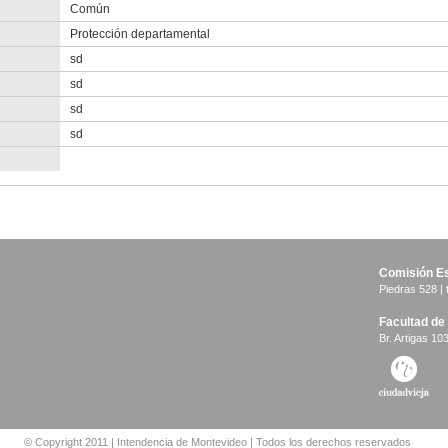
Común
Protección departamental
sd
sd
sd
sd
-
no
info-
Comisión Es
Piedras 528 | 
Facultad de
Br. Artigas 103
© Copyright 2011 | Intendencia de Montevideo | Todos los derechos reservados