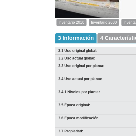
1
de
1
Inventario 2010
Inventario 2000
Inventa
Inventario
2010
Exterior
3 Información
4 Característ
Descargar
imagen
3.1 Uso original global:
original
3.2 Uso actual global:
3.3 Uso original por planta:
3.4 Uso actual por planta:
3.4.1 Niveles por planta:
3.5 Época original:
3.6 Época modificación:
3.7 Propiedad: