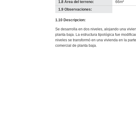
1.8 Área del terreno:
66m²
1.9 Observaciones:
-
no
1.10 Descripcion:
info-
Se desarrolla en dos niveles, alojando una vivien
planta baja. La estructura tipológica fue modific
niveles se transformó en una vivienda en la parte
comercial de planta baja.