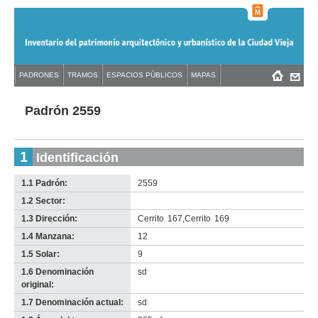
Jump
to
navigation
Back
PADRONES
TRAMOS
ESPACIOS PÚBLICOS
MAPAS
Menú
Back
to
principal
to
top
top
Padrón 2559
1
Identificación
1.1 Padrón:
2559
1.2 Sector:
-
no
1.3 Dirección:
Cerrito
167
,
Cerrito
169
info-
1.4 Manzana:
12
1.5 Solar:
9
1.6 Denominación
sd
original:
1.7 Denominación actual:
sd