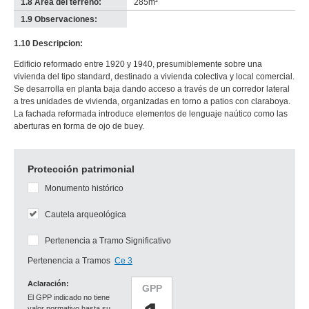
1.8 Área del terreno:
285m²
1.9 Observaciones:
-
no
1.10 Descripcion:
info-
Edificio reformado entre 1920 y 1940, presumiblemente sobre una
vivienda del tipo standard, destinado a vivienda colectiva y local comercial.
Se desarrolla en planta baja dando acceso a través de un corredor lateral
a tres unidades de vivienda, organizadas en torno a patios con claraboya.
La fachada reformada introduce elementos de lenguaje naútico como las
aberturas en forma de ojo de buey.
Protección patrimonial
Monumento histórico
Cautela arqueológica
Pertenencia a Tramo Significativo
Pertenencia a Tramos
Ce 3
Aclaración:
GPP
El GPP indicado no tiene
valor normativo hasta su