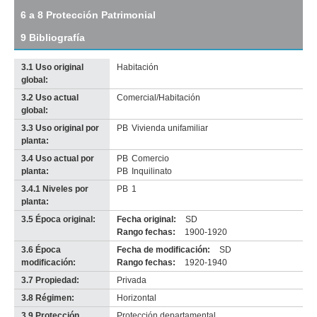
tamaño
6 a 8 Protección Patrimonial
original
9 Bibliografía
3.1 Uso original
Habitación
global:
3.2 Uso actual
Comercial/Habitación
global:
3.3 Uso original por
PB
Vivienda unifamiliar
planta:
3.4 Uso actual por
PB
Comercio
planta:
PB
Inquilinato
3.4.1 Niveles por
PB
1
planta:
3.5 Época original:
Fecha original:
SD
Rango fechas:
1900-1920
3.6 Época
Fecha de modificación:
SD
modificación:
Rango fechas:
1920-1940
3.7 Propiedad:
Privada
3.8 Régimen:
Horizontal
3.9 Protección
Protección departamental