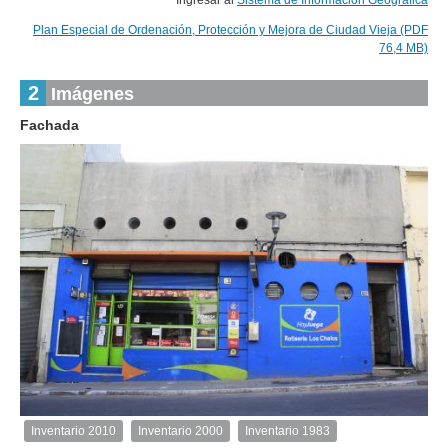
Ingresar al
Sistema de Información Geográfica
Plan Especial de Ordenación, Protección y Mejora de Ciudad Vieja (PDF
76,4 MB)
2
Imágenes
Fachada
1
de
1
Inventario 2010
Inventario 2000
Inventario 1983
Inventario