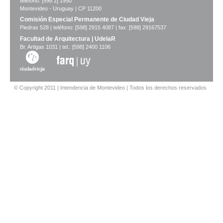
teléfono: [598 2] 1950
Montevideo - Uruguay | CP 11200
Comisión Especial Permanente de Ciudad Vieja
Piedras 528 | teléfono: [598] 2915 4087 | fax: [598] 29167537
Facultad de Arquitectura | UdelaR
Br. Artigas 1031 | tel.: [598] 2400 1106
© Copyright 2011 | Intendencia de Montevideo | Todos los derechos reservados