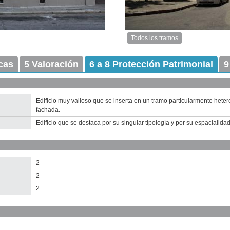
Todos los tramos
Imagen
del
icas
5 Valoración
6 a 8 Protección Patrimonial
tramo:
9
Piedras
(P
3)
Descargar
Edificio muy valioso que se inserta en un tramo particularmente heter
tamaño
fachada.
original
Edificio que se destaca por su singular tipología y por su espacialida
2
2
2