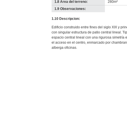
1.8 Área del terreno:
280m²
1.9 Observaciones:
-
no
1.10 Descripcion:
info-
Edificio construido entre fines del siglo XIX y pr
con singular estructura de patio central lineal. T
espacio central lineal con una rigurosa simetría 
el acceso en el centro, enmarcado por chambran
alberga oficinas.