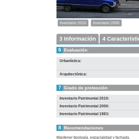
1
de
1
Inventario 2010
Inventario 2000
Inventario
2010
Exterior
3 Información
4 Característ
Descargar
imagen
6
Evaluación
original
Urbanística:
Arquitectónica:
7
Grado de protección
Inventario Patrimonial 2010:
Inventario Patrimonial 2000:
Inventario Patrimonial 1983:
8
Recomendaciones
Mantener tipología, espacialidad y fachada.