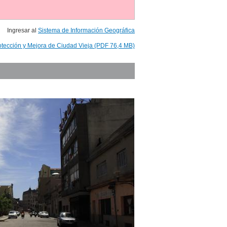
Ingresar al
Sistema de Información Geográfica
otección y Mejora de Ciudad Vieja (PDF 76,4 MB)