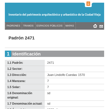
Jump
to
navigation
Back
PADRONES
TRAMOS
ESPACIOS PÚBLICOS
MAPAS
Menú
Back
to
principal
to
top
top
Padrón 2471
1
Identificación
1.1 Padrón:
2471
1.2 Sector:
-
no
1.3 Dirección:
Juan Lindolfo Cuestas
1570
info-
1.4 Manzana:
7
1.5 Solar:
7
1.6 Denominación
sd
original:
1.7 Denominación actual:
sd