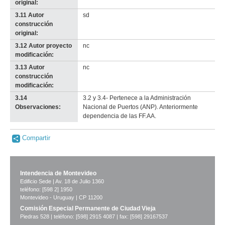
original:
3.11 Autor
sd
construcción
original:
3.12 Autor proyecto
nc
modificación:
3.13 Autor
nc
construcción
modificación:
3.14
3.2 y 3.4- Pertenece a la Administración
Observaciones:
Nacional de Puertos (ANP). Anteriormente
dependencia de las FF.AA.
Compartir
Intendencia de Montevideo
Edificio Sede | Av. 18 de Julio 1360
teléfono: [598 2] 1950
Montevideo - Uruguay | CP 11200
Comisión Especial Permanente de Ciudad Vieja
Piedras 528 | teléfono: [598] 2915 4087 | fax: [598] 29167537