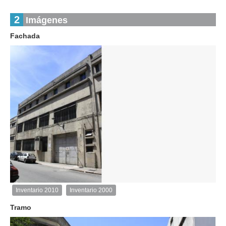
2
Imágenes
Fachada
1
de
1
Inventario 2010
Inventario 2000
Inventario
2010
Tramo
Exterior
Descargar