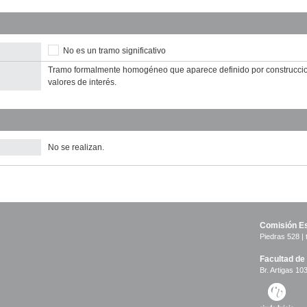
No es un tramo significativo
Tramo formalmente homogéneo que aparece definido por construccion
valores de interés.
No se realizan.
Comisión Es
Piedras 528 | 
Facultad de
Br. Artigas 103