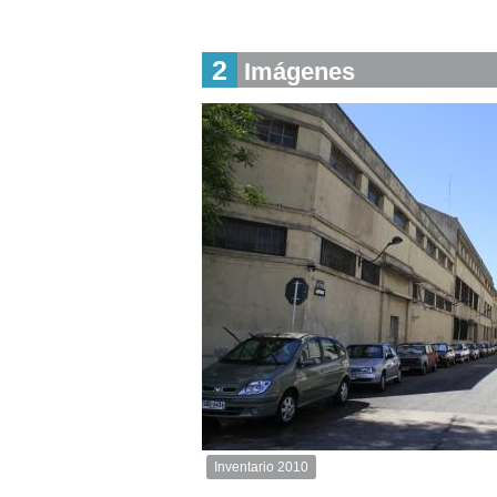
Descargar
imagen
2
original
Imágenes
Inventario 2010
Inventario