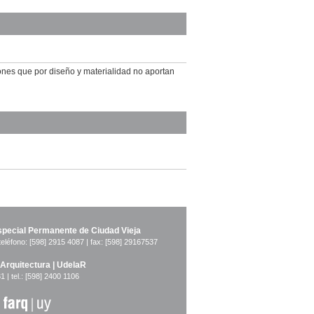
es que por diseño y materialidad no aportan
pecial Permanente de Ciudad Vieja
teléfono: [598] 2915 4087 | fax: [598] 29167537
 Arquitectura | UdelaR
1 | tel.: [598] 2400 1106