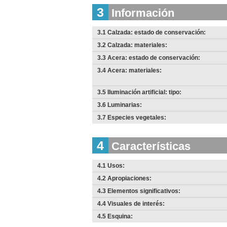
2010
3
Información
Descargar
imagen
original
3.1 Calzada: estado de conservación:
3.2 Calzada: materiales:
3.3 Acera: estado de conservación:
3.4 Acera: materiales:
3.5 Iluminación artificial: tipo:
3.6 Luminarias:
3.7 Especies vegetales:
4
Características
I
J
D
4.1 Usos:
Anterior
Pausa
Siguiente
4.2 Apropiaciones:
4.3 Elementos significativos:
4.4 Visuales de interés:
4.5 Esquina: