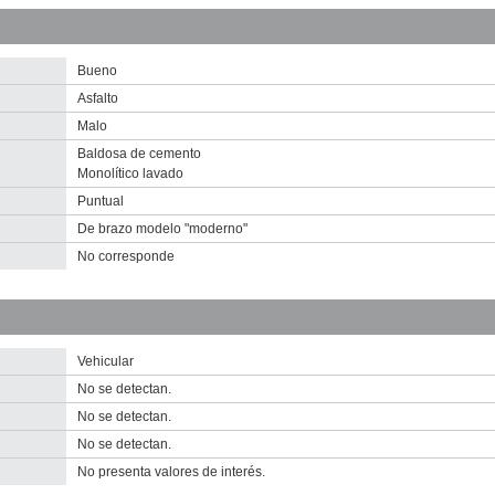
2010
Descargar
imagen
original
Bueno
Asfalto
Malo
Baldosa de cemento
Monolítico lavado
Puntual
De brazo modelo "moderno"
No corresponde
nventario 2010
uan Lindolfo Cuestas (LC 1)
escargar tamaño original
Vehicular
No se detectan.
No se detectan.
No se detectan.
No presenta valores de interés.