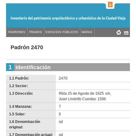
Jump
to
navigation
Back
PADRONES
TRAMOS
ESPACIOS PÚBLICOS
MAPAS
Menú
Back
to
principal
to
top
top
Padrón 2470
1
Identificación
1.1 Padrón:
2470
1.2 Sector:
-
no
1.3 Dirección:
Rbla 25 de Agosto de 1825
s/n
,
info-
Juan Lindolfo Cuestas
1596
1.4 Manzana:
7
1.5 Solar:
6
1.6 Denominación
sd
original:
1.7 Denominación actual:
sd