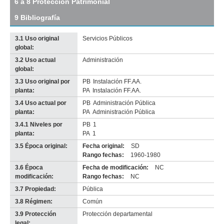
6 a 8 Protección Patrimonial
Descargar
tamaño
9 Bibliografía
original
3.1 Uso original
Servicios Públicos
global:
3.2 Uso actual
Administración
Imagen del tramo:
Rbla 25 de Agosto de 1825 (R 2)
global:
Descarga tamaño completo
3.3 Uso original por
PB
Instalación FF.AA.
Anterior
Pausa
Siguiente
planta:
PA
Instalación FF.AA.
3.4 Uso actual por
PB
Administración Pública
planta:
PA
Administración Pública
3.4.1 Niveles por
PB
1
planta:
PA
1
3.5 Época original:
Fecha original:
SD
Rango fechas:
1960-1980
3.6 Época
Fecha de modificación:
NC
modificación:
Rango fechas:
NC
3.7 Propiedad:
Pública
3.8 Régimen:
Común
3.9 Protección
Protección departamental
legal: