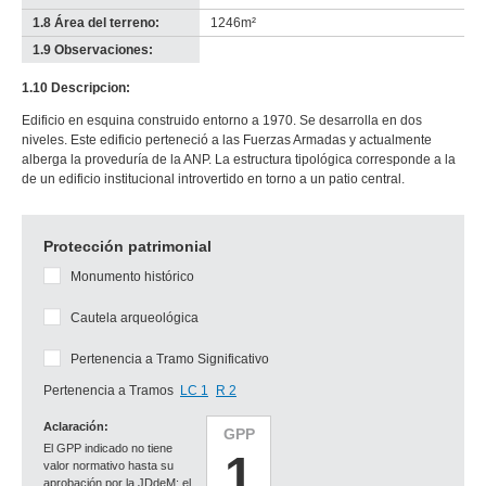
1.8 Área del terreno:
1246m²
1.9 Observaciones:
-
no
1.10 Descripcion:
info-
Edificio en esquina construido entorno a 1970. Se desarrolla en dos
niveles. Este edificio perteneció a las Fuerzas Armadas y actualmente
alberga la proveduría de la ANP. La estructura tipológica corresponde a la
de un edificio institucional introvertido en torno a un patio central.
Protección patrimonial
Monumento histórico
Cautela arqueológica
Pertenencia a Tramo Significativo
Pertenencia a Tramos
LC 1
R 2
Aclaración:
GPP
El GPP indicado no tiene
1
valor normativo hasta su
aprobación por la JDdeM; el