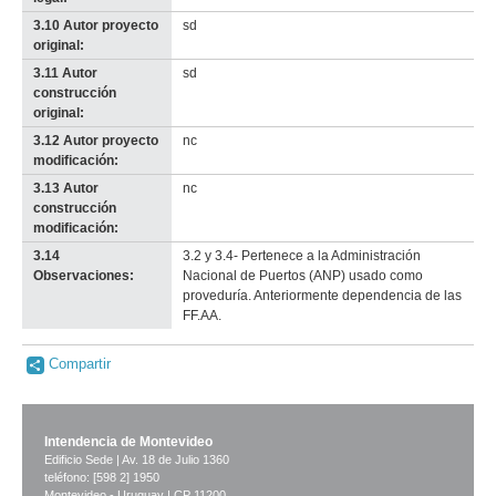
3.10 Autor proyecto
sd
original:
3.11 Autor
sd
construcción
original:
3.12 Autor proyecto
nc
modificación:
3.13 Autor
nc
construcción
modificación:
3.14
3.2 y 3.4- Pertenece a la Administración
Observaciones:
Nacional de Puertos (ANP) usado como
proveduría. Anteriormente dependencia de las
FF.AA.
Compartir
Intendencia de Montevideo
Edificio Sede | Av. 18 de Julio 1360
teléfono: [598 2] 1950
Montevideo - Uruguay | CP 11200