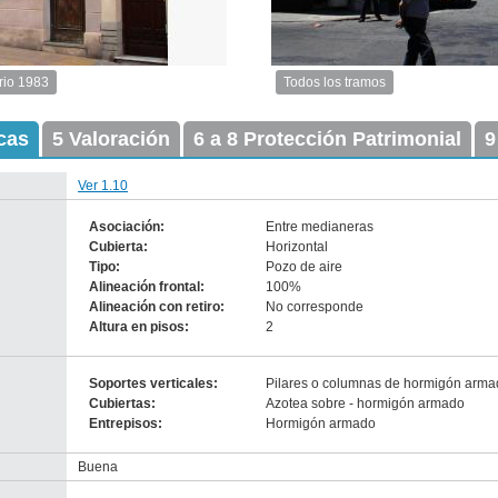
rio 1983
Todos los tramos
Imagen
del
icas
5 Valoración
6 a 8 Protección Patrimonial
tramo:
9
Guaraní
(G
Ver 1.10
5)
Descargar
Asociación:
Entre medianeras
tamaño
Cubierta:
Horizontal
original
Tipo:
Pozo de aire
Alineación frontal:
100%
Alineación con retiro:
No corresponde
Altura en pisos:
-
2
no
info-
Soportes verticales:
Pilares o columnas de hormigón arm
Cubiertas:
Azotea sobre - hormigón armado
Entrepisos:
Hormigón armado
Buena
Anterior
Pausa
Siguiente