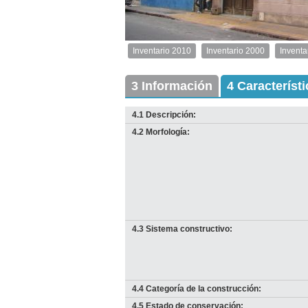
1
de
1
Inventario 2010
Inventario 2000
Inventa
Inventario
2010
Exterior
3 Información
4 Característ
Descargar
imagen
4.1 Descripción:
original
4.2 Morfología:
4.3 Sistema constructivo:
4.4 Categoría de la construcción:
4.5 Estado de conservación: