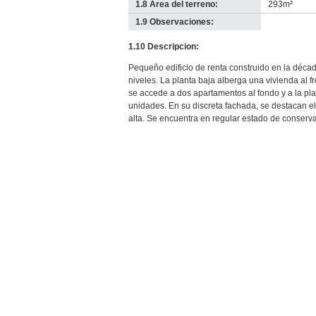
1.8 Área del terreno:
293m²
1.9 Observaciones:
-
no
1.10 Descripcion:
info-
Pequeño edificio de renta construido en la déca
niveles. La planta baja alberga una vivienda al fr
se accede a dos apartamentos al fondo y a la pla
unidades. En su discreta fachada, se destacan el 
alta. Se encuentra en regular estado de conserv