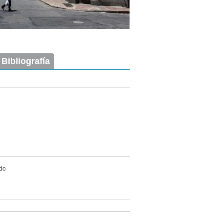
 Bibliografía
ado
Imagen del tramo:
Guaraní (G 5)
Descarga tamaño completo