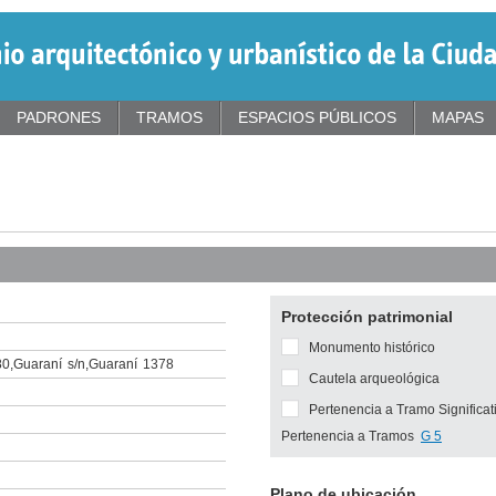
PADRONES
TRAMOS
ESPACIOS PÚBLICOS
MAPAS
Protección patrimonial
Monumento histórico
80
,
Guaraní
s/n
,
Guaraní
1378
Cautela arqueológica
Pertenencia a Tramo Significat
Pertenencia a Tramos
G 5
Plano de ubicación