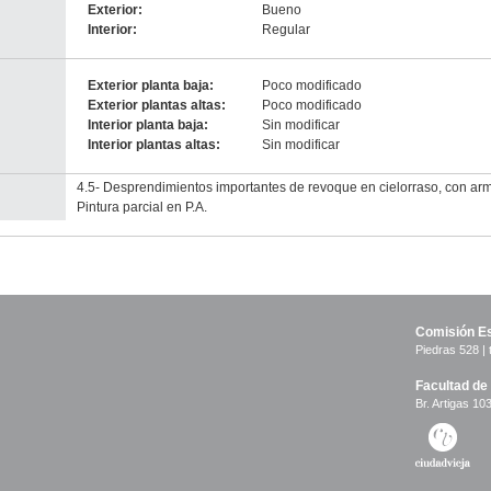
Exterior:
Bueno
Interior:
Regular
Exterior planta baja:
Poco modificado
Exterior plantas altas:
Poco modificado
Interior planta baja:
Sin modificar
Interior plantas altas:
Sin modificar
4.5- Desprendimientos importantes de revoque en cielorraso, con armad
Pintura parcial en P.A.
Comisión Es
Piedras 528 | 
Facultad de
Br. Artigas 103