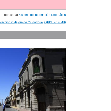
Ingresar al
Sistema de Información Geográfica
otección y Mejora de Ciudad Vieja (PDF 76,4 MB)