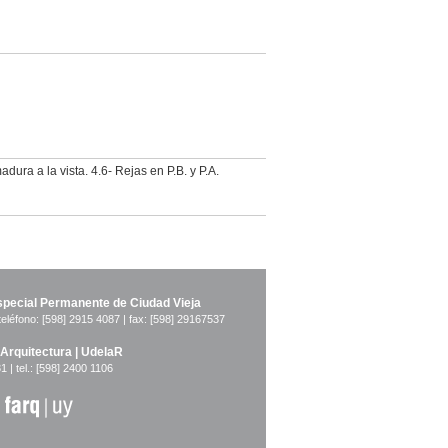
ura a la vista. 4.6- Rejas en P.B. y P.A.
pecial Permanente de Ciudad Vieja
teléfono: [598] 2915 4087 | fax: [598] 29167537
 Arquitectura | UdelaR
1 | tel.: [598] 2400 1106