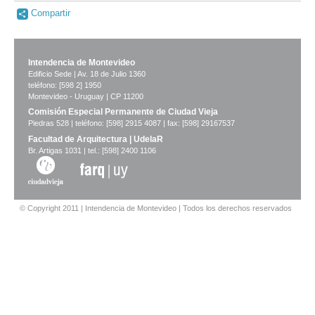
Compartir
Intendencia de Montevideo
Edificio Sede | Av. 18 de Julio 1360
teléfono: [598 2] 1950
Montevideo - Uruguay | CP 11200
Comisión Especial Permanente de Ciudad Vieja
Piedras 528 | teléfono: [598] 2915 4087 | fax: [598] 29167537
Facultad de Arquitectura | UdelaR
Br. Artigas 1031 | tel.: [598] 2400 1106
© Copyright 2011 | Intendencia de Montevideo | Todos los derechos reservados