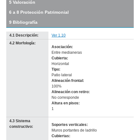
5 Valoración
5)
Descargar
6 a 8 Protección Patrimonial
tamaño
original
9 Bibliografía
4.1 Descripción:
Ver 1.10
4.2 Morfología:
Asociación:
Entre medianeras
Cubierta:
Horizontal
Tipo:
Patio lateral
Alineación frontal:
100%
Alineación con retiro:
No corresponde
-
Altura en pisos:
no
1
info-
4.3 Sistema
Soportes verticales:
constructivo:
Muros portantes de ladrillo
Cubiertas: