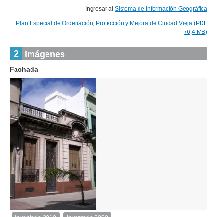
Ingresar al
Sistema de Información Geográfica
Plan Especial de Ordenación, Protección y Mejora de Ciudad Vieja (PDF
76,4 MB)
2
Imágenes
Fachada
1
de
1