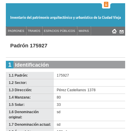
Jump
to
navigation
Back
PADRONES
TRAMOS
ESPACIOS PÚBLICOS
MAPAS
Menú
Back
to
principal
to
top
top
Padrón 175927
1
Identificación
1.1 Padrón:
175927
1.2 Sector:
-
no
1.3 Dirección:
Pérez Castellanos
1378
info-
1.4 Manzana:
80
1.5 Solar:
33
1.6 Denominación
sd
original:
1.7 Denominación actual:
sd