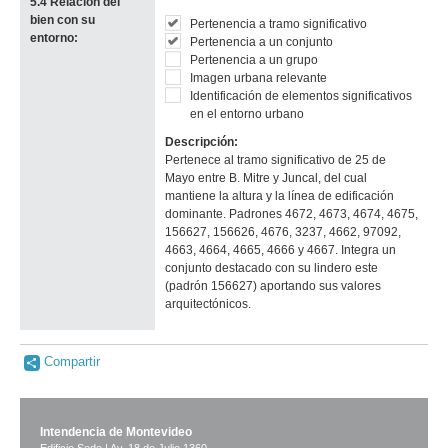
5.4 Relación del
Descarga tamaño original
bien con su
Pertenencia a tramo significativo
Anterior
Pausa
Siguiente
entorno:
Pertenencia a un conjunto
Pertenencia a un grupo
Imagen urbana relevante
Identificación de elementos significativos
en el entorno urbano
Descripción:
Pertenece al tramo significativo de 25 de
Mayo entre B. Mitre y Juncal, del cual
mantiene la altura y la línea de edificación
dominante. Padrones 4672, 4673, 4674, 4675,
156627, 156626, 4676, 3237, 4662, 97092,
4663, 4664, 4665, 4666 y 4667. Integra un
conjunto destacado con su lindero este
(padrón 156627) aportando sus valores
arquitectónicos.
Compartir
Intendencia de Montevideo