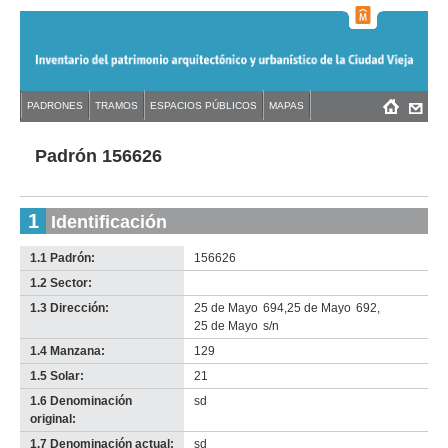
Jump
to
navigation
Back
PADRONES
TRAMOS
ESPACIOS PÚBLICOS
MAPAS
Menú
Back
to
principal
to
top
top
Padrón 156626
1
Identificación
1.1 Padrón:
156626
1.2 Sector:
-
no
1.3 Dirección:
25 de Mayo
694
,
25 de Mayo
692
,
info-
25 de Mayo
s/n
1.4 Manzana:
129
1.5 Solar:
21
1.6 Denominación
sd
original:
1.7 Denominación actual:
sd