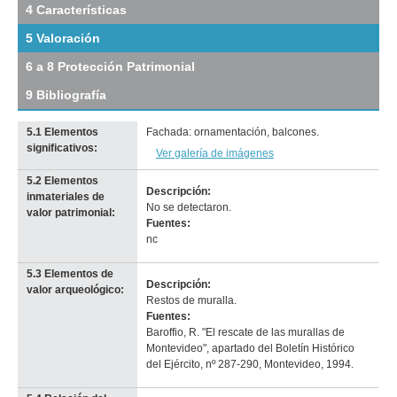
4 Características
de
Mayo
5 Valoración
(VM
12)
6 a 8 Protección Patrimonial
Descargar
tamaño
9 Bibliografía
original
5.1 Elementos
Fachada: ornamentación, balcones.
significativos:
Ver galería de imágenes
5.2 Elementos
Descripción:
inmateriales de
No se detectaron.
valor patrimonial:
Fuentes:
nc
5.3 Elementos de
Descripción:
valor arqueológico:
Restos de muralla.
Fuentes:
Baroffio, R. "El rescate de las murallas de
Montevideo", apartado del Boletín Histórico
del Ejército, nº 287-290, Montevideo, 1994.
Elementos significativos