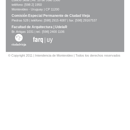
Edificio Sede | Av. 18 de Julio 1360
teléfono: [598 2] 1950
Montevideo - Uruguay | CP 11200
Comisión Especial Permanente de Ciudad Vieja
Piedras 528 | teléfono: [598] 2915 4087 | fax: [598] 29167537
Facultad de Arquitectura | UdelaR
Br. Artigas 1031 | tel.: [598] 2400 1106
© Copyright 2011 | Intendencia de Montevideo | Todos los derechos reservados