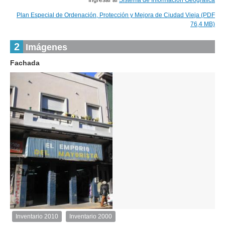
Ingresar al
Sistema de Información Geográfica
Plan Especial de Ordenación, Protección y Mejora de Ciudad Vieja (PDF
76,4 MB)
2
Imágenes
Fachada
2
de
2
Inventario 2010
Inventario 2000
Inventario