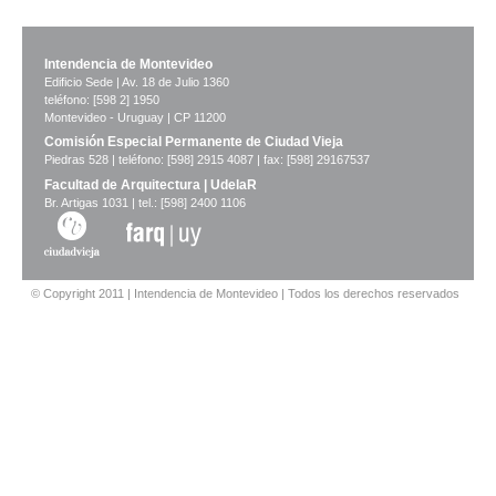
Intendencia de Montevideo
Edificio Sede | Av. 18 de Julio 1360
teléfono: [598 2] 1950
Montevideo - Uruguay | CP 11200
Comisión Especial Permanente de Ciudad Vieja
Piedras 528 | teléfono: [598] 2915 4087 | fax: [598] 29167537
Facultad de Arquitectura | UdelaR
Br. Artigas 1031 | tel.: [598] 2400 1106
© Copyright 2011 | Intendencia de Montevideo | Todos los derechos reservados