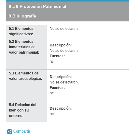
tamaño
6 a 8 Protección Patrimonial
original
9 Bibliografía
5.1 Elementos
No se detectaron.
significativos:
5.2 Elementos
Descripción:
inmateriales de
No se detectaron.
valor patrimonial:
Fuentes:
nc
5.3 Elementos de
Descripción:
valor arqueológico:
No se detectaron.
Fuentes:
nc
5.4 Relación del
Descripción:
bien con su
nc
entorno:
Compartir