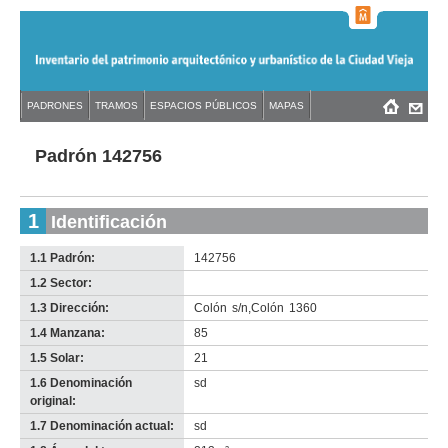
Jump
to
navigation
Back
PADRONES
TRAMOS
ESPACIOS PÚBLICOS
MAPAS
Menú
Back
to
principal
to
top
top
Padrón 142756
1
Identificación
1.1 Padrón:
142756
1.2 Sector:
-
no
1.3 Dirección:
Colón
s/n
,
Colón
1360
info-
1.4 Manzana:
85
1.5 Solar:
21
1.6 Denominación
sd
original:
1.7 Denominación actual:
sd