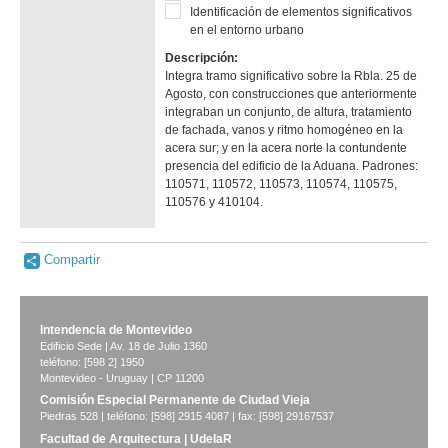
Identificación de elementos significativos
en el entorno urbano
Descripción:
Integra tramo significativo sobre la Rbla. 25 de
Agosto, con construcciones que anteriormente
integraban un conjunto, de altura, tratamiento
de fachada, vanos y ritmo homogéneo en la
acera sur; y en la acera norte la contundente
presencia del edificio de la Aduana. Padrones:
110571, 110572, 110573, 110574, 110575,
110576 y 410104.
Compartir
Intendencia de Montevideo
Edificio Sede | Av. 18 de Julio 1360
teléfono: [598 2] 1950
Montevideo - Uruguay | CP 11200
Comisión Especial Permanente de Ciudad Vieja
Piedras 528 | teléfono: [598] 2915 4087 | fax: [598] 29167537
Facultad de Arquitectura | UdelaR