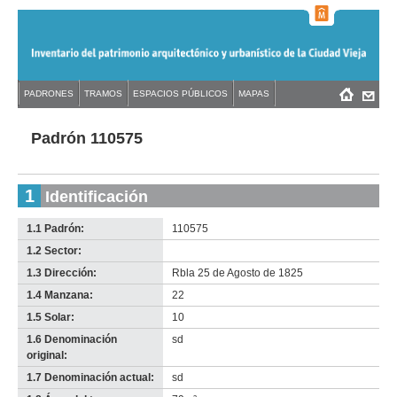
Jump
to
navigation
Back
PADRONES
TRAMOS
ESPACIOS PÚBLICOS
MAPAS
Menú
Back
to
principal
to
top
top
Padrón 110575
1
Identificación
1.1 Padrón:
110575
1.2 Sector:
-
no
1.3 Dirección:
Rbla 25 de Agosto de 1825
info-
1.4 Manzana:
22
1.5 Solar:
10
1.6 Denominación
sd
original:
1.7 Denominación actual:
sd