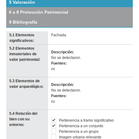
5 Valoración
Agosto
de
6 a 8 Protección Patrimonial
1825
(R
9 Bibliografía
5)
Descargar
5.1 Elementos
Fachada.
tamaño
significativos:
original
5.2 Elementos
Imagen del tramo:
Rbla 25 de Agosto de 1825 (R 5)
Descripción:
inmateriales de
Descarga tamaño completo
No se detectaron.
valor patrimonial:
Anterior
Pausa
Siguiente
Fuentes:
nc
5.3 Elementos de
Descripción:
valor arqueológico:
No se detectaron.
Fuentes:
nc
5.4 Relación del
bien con su
Pertenencia a tramo significativo
entorno:
Pertenencia a un conjunto
Pertenencia a un grupo
Imagen urbana relevante