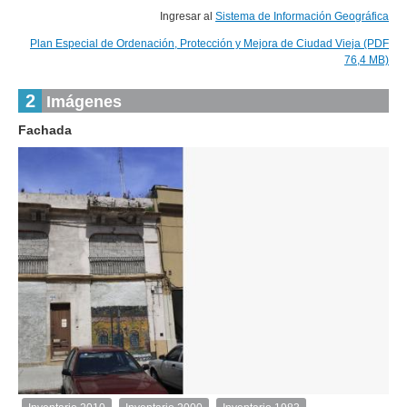
Ingresar al
Sistema de Información Geográfica
Plan Especial de Ordenación, Protección y Mejora de Ciudad Vieja (PDF
76,4 MB)
2
Imágenes
Fachada
1
de
1