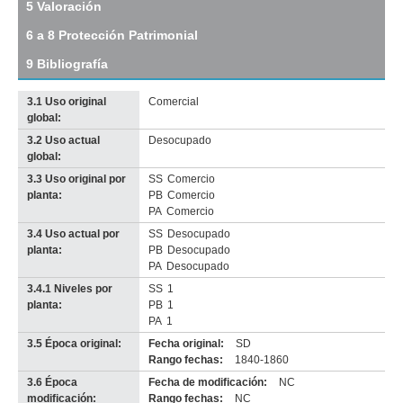
5 Valoración
Agosto
de
6 a 8 Protección Patrimonial
1825
(R
9 Bibliografía
5)
Descargar
3.1 Uso original
Comercial
tamaño
global:
original
3.2 Uso actual
Desocupado
Imagen del tramo:
Rbla 25 de Agosto de 1825 (R 5)
global:
Descarga tamaño completo
3.3 Uso original por
SS
Comercio
Anterior
Pausa
Siguiente
planta:
PB
Comercio
PA
Comercio
3.4 Uso actual por
SS
Desocupado
planta:
PB
Desocupado
PA
Desocupado
3.4.1 Niveles por
SS
1
planta:
PB
1
PA
1
3.5 Época original:
Fecha original:
SD
Rango fechas:
1840-1860
3.6 Época
Fecha de modificación:
NC
modificación:
Rango fechas:
NC