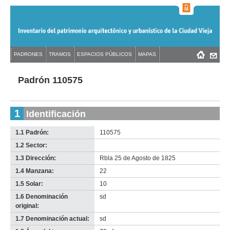
Jump
to
navigation
Back
PADRONES
TRAMOS
ESPACIOS PÚBLICOS
MAPAS
Menú
Back
to
principal
to
top
top
Padrón 110575
1
Identificación
1.1 Padrón:
110575
1.2 Sector:
-
no
1.3 Dirección:
Rbla 25 de Agosto de 1825
info-
1.4 Manzana:
22
1.5 Solar:
10
1.6 Denominación
sd
original:
1.7 Denominación actual:
sd