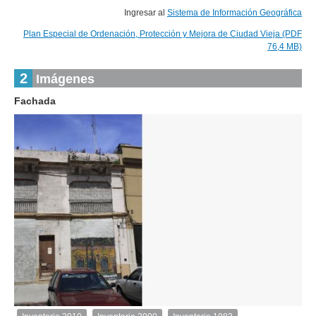
Ingresar al
Sistema de Información Geográfica
Plan Especial de Ordenación, Protección y Mejora de Ciudad Vieja (PDF
76,4 MB)
2
Imágenes
Fachada
1
de
1