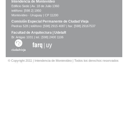
Intendencia de Montevideo
Edificio Sede | Av. 18 de Julio 1360
teléfono: [598 2] 1950
Montevideo - Uruguay | CP 11200
Comisión Especial Permanente de Ciudad Vieja
Piedras 528 | teléfono: [598] 2915 4087 | fax: [598] 29167537
Facultad de Arquitectura | UdelaR
Br. Artigas 1031 | tel.: [598] 2400 1106
© Copyright 2011 | Intendencia de Montevideo | Todos los derechos reservados