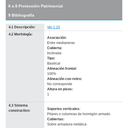
de
6 a 8 Protección Patrimonial
1825
(R
9 Bibliografía
15)
Descargar
4.1 Descripción:
Ver 1.10
tamaño
original
4.2 Morfología:
Asociación:
Entre medianeras
Cubierta:
Inclinada
Tipo:
Basilical
Alineación frontal:
100%
Alineación con retiro:
No corresponde
-
Altura en pisos:
no
1
info-
4.3 Sistema
Soportes verticales:
constructivo:
Pilares o columnas de hormigón armado
Cubiertas:
Sobre armadura metálica