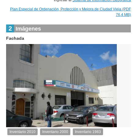
Ingresar al
Sistema de Información Geográfica
Plan Especial de Ordenación, Protección y Mejora de Ciudad Vieja (PDF
76,4 MB)
2
Imágenes
Fachada
1
de
1
Inventario 2010
Inventario 2000
Inventario 1983
Inventario