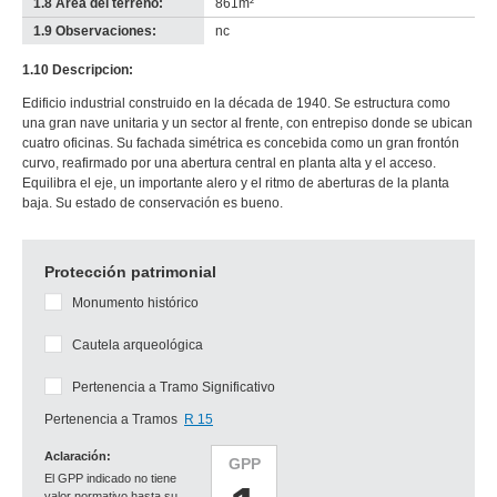
1.8 Área del terreno:
861m²
1.9 Observaciones:
nc
1.10 Descripcion:
Edificio industrial construido en la década de 1940. Se estructura como
una gran nave unitaria y un sector al frente, con entrepiso donde se ubican
cuatro oficinas. Su fachada simétrica es concebida como un gran frontón
curvo, reafirmado por una abertura central en planta alta y el acceso.
Equilibra el eje, un importante alero y el ritmo de aberturas de la planta
baja. Su estado de conservación es bueno.
Protección patrimonial
Monumento histórico
Cautela arqueológica
Pertenencia a Tramo Significativo
Pertenencia a Tramos
R 15
Aclaración:
GPP
El GPP indicado no tiene
valor normativo hasta su