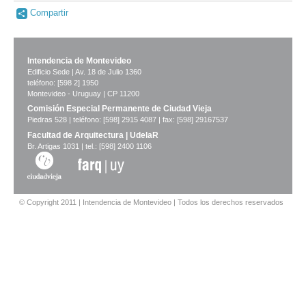
Compartir
Intendencia de Montevideo
Edificio Sede | Av. 18 de Julio 1360
teléfono: [598 2] 1950
Montevideo - Uruguay | CP 11200
Comisión Especial Permanente de Ciudad Vieja
Piedras 528 | teléfono: [598] 2915 4087 | fax: [598] 29167537
Facultad de Arquitectura | UdelaR
Br. Artigas 1031 | tel.: [598] 2400 1106
© Copyright 2011 | Intendencia de Montevideo | Todos los derechos reservados