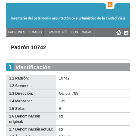
Jump
to
navigation
Back
PADRONES
TRAMOS
ESPACIOS PÚBLICOS
MAPAS
Menú
Back
to
principal
to
top
top
Padrón 10742
1
Identificación
1.1 Padrón:
10742
1.2 Sector:
-
no
1.3 Dirección:
Galicia
788
info-
1.4 Manzana:
139
1.5 Solar:
9
1.6 Denominación
sd
original:
1.7 Denominación actual:
sd