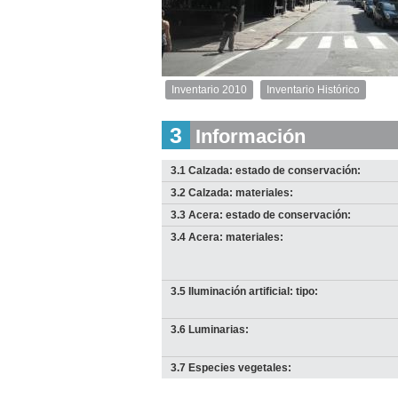
Inventario 2010
Inventario Histórico
Inventario
2010
3
Información
Descargar
imagen
original
3.1 Calzada: estado de conservación:
3.2 Calzada: materiales:
3.3 Acera: estado de conservación:
3.4 Acera: materiales:
3.5 Iluminación artificial: tipo:
3.6 Luminarias:
3.7 Especies vegetales:
I
I
2
2