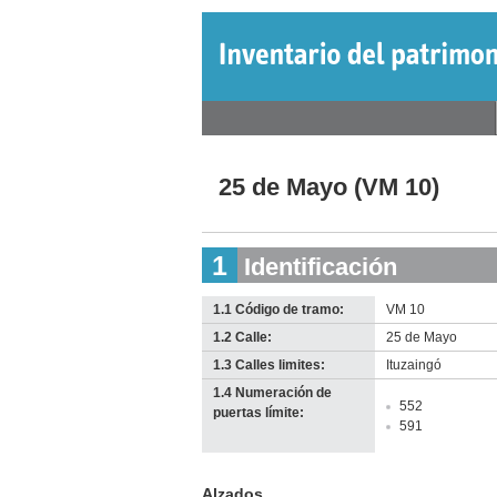
Jump
to
navigation
Back
Menú
to
Back
principal
top
to
25 de Mayo (VM 10)
top
1
Identificación
1.1 Código de tramo:
VM 10
1.2 Calle:
25 de Mayo
1.3 Calles limites:
Ituzaingó
1.4 Numeración de
552
puertas límite:
591
Alzados