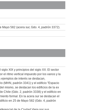
de Mayo 582 (acera sur, Gdo. 4, padrón 3372).
siglo XIX y principios del siglo XX. El sector
 el ritmo vertical impuesto por los vanos y la
 ejemplos de interés se destacan,
rio (MHN, padrón 3341) y el edificio "Espacio
el mismo, se destacan los edificios de la ex
e Chile (Gdo. 2, padrón 3338) y el edificio en
miento formal. En la acera sur se destacan el
edificio en 25 de Mayo 582 (Gdo. 4, padrón
eferencial de la Ciudad Vieja por sus