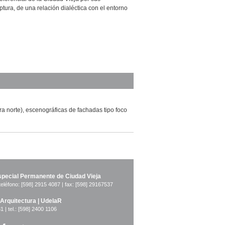
ptura, de una relación dialéctica con el entorno
a norte), escenográficas de fachadas tipo foco
pecial Permanente de Ciudad Vieja
teléfono: [598] 2915 4087 | fax: [598] 29167537
 Arquitectura | UdelaR
1 | tel.: [598] 2400 1106