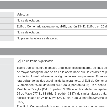
escargar tamaño original
escargar tamaño original
Vehicular
No se detectaron.
Edificio Centenario (acera norte, MHN, padrón 3341). Edificio en 25 
No se detectaron.
No presenta valores a destacar.
Es un tramo significativo
Tramo que concentra ejemplos arquitectónicos de interés, de fines del 
de mayor homogeneidad se da en la acera norte que se caracteriza por
resolución formal coherente de alguno de sus componentes. Entre los
jerarquizando las dos esquinas de la acera norte, el Edificio Centena
Guambia" en 25 de Mayo 591-93 (Gdo. 3, padrón 3335). En el centro d
Mueblería Caviglia (Gdo. 3, padrón 3339), el edificio de la Embajada d
25 de Mayo 577-81-83 (Gdo. 3, padrón 3337), de similar altura y trata
edificio situado en 25 de Mayo 560-62-64 (Gdo. 3, padrón 3369)y el 
3372).
El edificio Centenario oficia como remate de la cuadra y como punto r