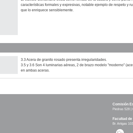
características formales y expresivas, notable ejemplo de respeto y ru
que lo enriquece sensiblemente.
3.3 Acera de granito rosado presenta irregularidades.
3.5 y 3.6 Son 4 luminarias aéreas, 2 de brazo modelo "moderno" (acer
en ambas aceras.
Comisión Es
Piedras 528 | 
Facultad de
Br. Artigas 103