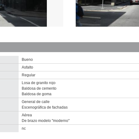
Inventario
2010
Descargar
imagen
original
Bueno
Asfalto
Regular
Losa de granito rojo
Baldosa de cemento
Baldosa de goma
General de calle
Escenográfica de fachadas
Aérea
De brazo modelo "moderno"
nventario 2010
nventario 2010
nc
5 de Mayo (VM 10)
5 de Mayo (VM 10)