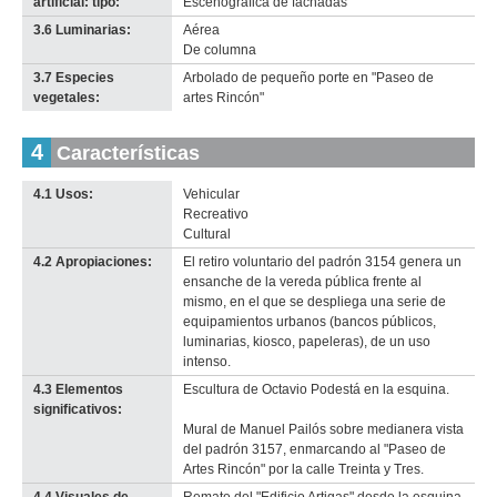
artificial: tipo:
Escenográfica de fachadas
3.6 Luminarias:
Aérea
De columna
3.7 Especies
Arbolado de pequeño porte en "Paseo de
vegetales:
artes Rincón"
4
Características
4.1 Usos:
Vehicular
Recreativo
Cultural
4.2 Apropiaciones:
El retiro voluntario del padrón 3154 genera un
ensanche de la vereda pública frente al
mismo, en el que se despliega una serie de
equipamientos urbanos (bancos públicos,
luminarias, kiosco, papeleras), de un uso
intenso.
4.3 Elementos
Escultura de Octavio Podestá en la esquina.
significativos:
Mural de Manuel Pailós sobre medianera vista
del padrón 3157, enmarcando al "Paseo de
Artes Rincón" por la calle Treinta y Tres.
4.4 Visuales de
Remate del "Edificio Artigas" desde la esquina