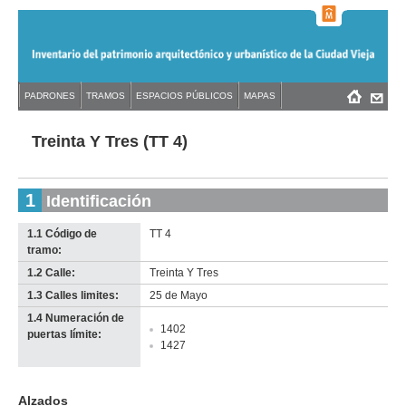
Jump
to
navigation
Back
PADRONES
TRAMOS
ESPACIOS PÚBLICOS
MAPAS
Menú
Back
to
principal
to
top
top
Treinta Y Tres (TT 4)
1
Identificación
1.1 Código de
TT 4
tramo:
1.2 Calle:
Treinta Y Tres
1.3 Calles limites:
25 de Mayo
1.4 Numeración de
1402
puertas límite:
1427
Alzados