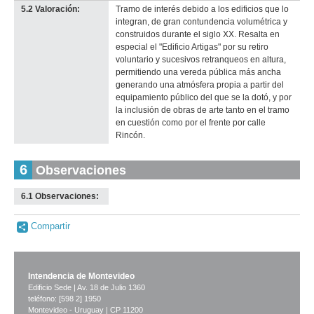
5.2 Valoración:
Tramo de interés debido a los edificios que lo
integran, de gran contundencia volumétrica y
construidos durante el siglo XX. Resalta en
especial el "Edificio Artigas" por su retiro
voluntario y sucesivos retranqueos en altura,
permitiendo una vereda pública más ancha
generando una atmósfera propia a partir del
equipamiento público del que se la dotó, y por
la inclusión de obras de arte tanto en el tramo
en cuestión como por el frente por calle
Rincón.
6
Observaciones
6.1 Observaciones:
-
no
info-
Compartir
Intendencia de Montevideo
Edificio Sede | Av. 18 de Julio 1360
teléfono: [598 2] 1950
Montevideo - Uruguay | CP 11200