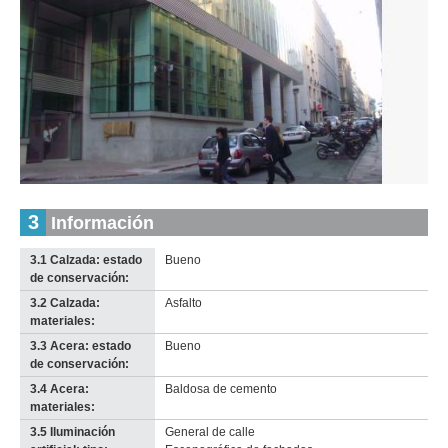
Inventario 2010
Inventario 2010
Treinta Y Tres (TT 4)
Treinta Y Tres (TT 4)
Descargar tamaño original
Descargar tamaño original
Inventario
3
Información
Anterior
Pausa
Siguiente
2010
Descargar
3.1 Calzada: estado
Bueno
imagen
de conservación:
original
3.2 Calzada:
Asfalto
materiales:
3.3 Acera: estado
Bueno
de conservación:
3.4 Acera:
Baldosa de cemento
materiales:
3.5 Iluminación
General de calle