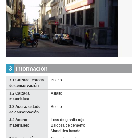
Inventario 2010
Inventario 2010
Treinta Y Tres (TT 3)
Treinta Y Tres (TT 3)
Descargar tamaño original
Descargar tamaño original
Inventario
3
Información
Anterior
Pausa
Siguiente
2010
Descargar
3.1 Calzada: estado
Bueno
imagen
de conservación:
original
3.2 Calzada:
Asfalto
materiales:
3.3 Acera: estado
Bueno
de conservación:
3.4 Acera:
Losa de granito rojo
materiales:
Baldosa de cemento
Monolítico lavado