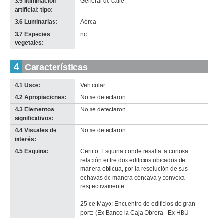
3.5 Iluminación
General de calle
artificial: tipo:
3.6 Luminarias:
Aérea
3.7 Especies
nc
vegetales:
4
Características
4.1 Usos:
Vehicular
4.2 Apropiaciones:
No se detectaron.
4.3 Elementos
No se detectaron.
significativos:
4.4 Visuales de
No se detectaron.
interés:
4.5 Esquina:
Cerrito: Esquina donde resalta la curiosa
relación entre dos edificios ubicados de
manera oblicua, por la resolución de sus
ochavas de manera cóncava y convexa
respectivamente.
25 de Mayo: Encuentro de edificios de gran
porte (Ex Banco la Caja Obrera - Ex HBU