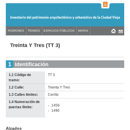
Jump
to
navigation
Back
PADRONES
TRAMOS
ESPACIOS PÚBLICOS
MAPAS
Menú
Back
to
principal
to
top
top
Treinta Y Tres (TT 3)
1
Identificación
1.1 Código de
TT 3
tramo:
1.2 Calle:
Treinta Y Tres
1.3 Calles limites:
Cerrito
1.4 Numeración de
1459
puertas límite:
1490
Alzados