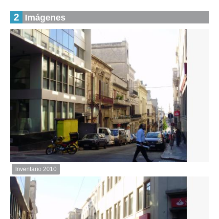
2
Imágenes
Inventario 2010
Inventario
2010
Descargar
imagen
original