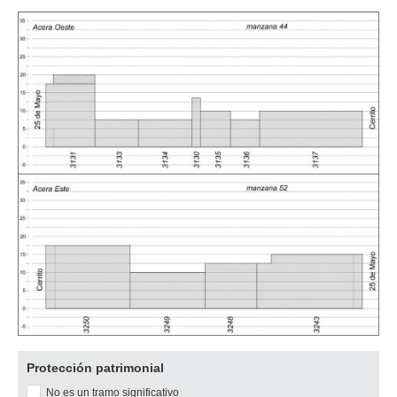
Descargar
Protección patrimonial
imagen
No es un tramo significativo
original