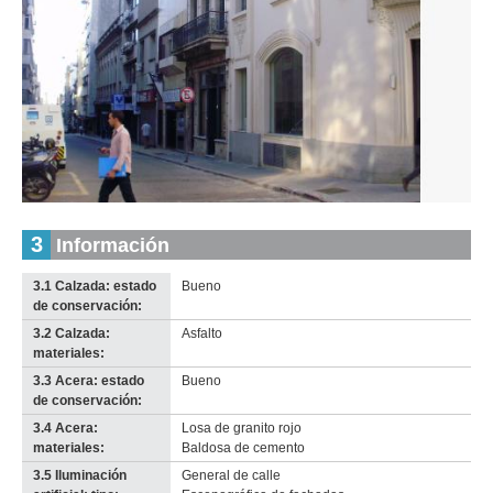
Inventario 2010
Inventario 2010
Misiones (Mi 4)
Misiones (Mi 4)
Descargar tamaño original
Descargar tamaño original
Inventario
3
Información
Anterior
Pausa
Siguiente
2010
Descargar
3.1 Calzada: estado
Bueno
imagen
de conservación:
original
3.2 Calzada:
Asfalto
materiales:
3.3 Acera: estado
Bueno
de conservación:
3.4 Acera:
Losa de granito rojo
materiales:
Baldosa de cemento
3.5 Iluminación
General de calle