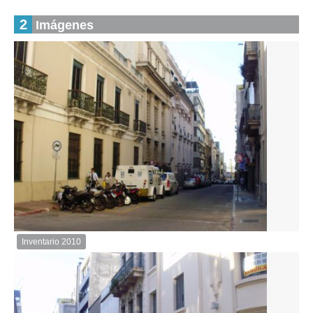
2
Imágenes
Inventario 2010
Inventario
2010
Descargar
imagen
original