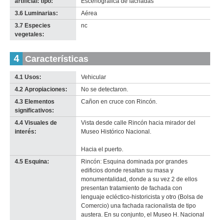
artificial: tipo:
Escenográfica de fachadas
3.6 Luminarias:
Aérea
3.7 Especies
nc
vegetales:
4
Características
4.1 Usos:
Vehicular
4.2 Apropiaciones:
No se detectaron.
4.3 Elementos
Cañon en cruce con Rincón.
significativos:
4.4 Visuales de
Vista desde calle Rincón hacia mirador del
interés:
Museo Histórico Nacional.
Hacia el puerto.
4.5 Esquina:
Rincón: Esquina dominada por grandes
edificios donde resaltan su masa y
monumentalidad, donde a su vez 2 de ellos
presentan tratamiento de fachada con
lenguaje ecléctico-historicista y otro (Bolsa de
Comercio) una fachada racionalista de tipo
austera. En su conjunto, el Museo H. Nacional