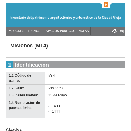
Jump
to
navigation
Back
PADRONES
TRAMOS
ESPACIOS PÚBLICOS
MAPAS
Menú
Back
to
principal
to
top
top
Misiones (Mi 4)
1
Identificación
1.1 Código de
Mi 4
tramo:
1.2 Calle:
Misiones
1.3 Calles limites:
25 de Mayo
1.4 Numeración de
1408
puertas límite:
1444
Alzados