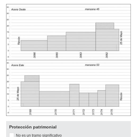
Descargar
Protección patrimonial
imagen
No es un tramo significativo
original