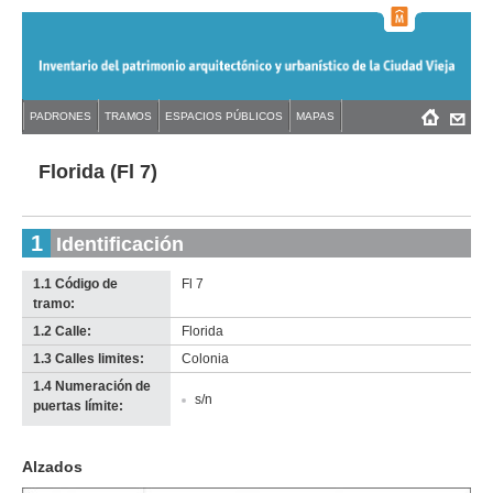
Jump
to
navigation
Back
PADRONES
TRAMOS
ESPACIOS PÚBLICOS
MAPAS
Menú
Back
to
principal
to
top
top
Florida (Fl 7)
1
Identificación
1.1 Código de
Fl 7
tramo:
1.2 Calle:
Florida
1.3 Calles limites:
Colonia
1.4 Numeración de
s/n
puertas límite:
Alzados