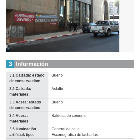
Inventario 2010
Inventario 2010
Florida (Fl 7)
Florida (Fl 7)
Descargar tamaño original
Descargar tamaño original
Inventario
3
Información
Anterior
Pausa
Siguiente
2010
Descargar
3.1 Calzada: estado
Bueno
imagen
de conservación:
original
3.2 Calzada:
Asfalto
materiales:
3.3 Acera: estado
Bueno
de conservación:
3.4 Acera:
Baldosa de cemento
materiales:
3.5 Iluminación
General de calle
artificial: tipo:
Escenográfica de fachadas