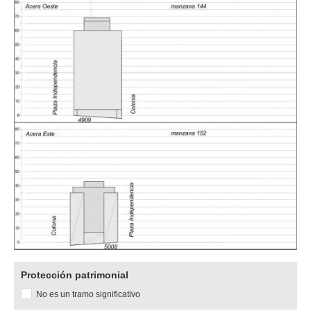
Descargar
Protección patrimonial
imagen
No es un tramo significativo
original