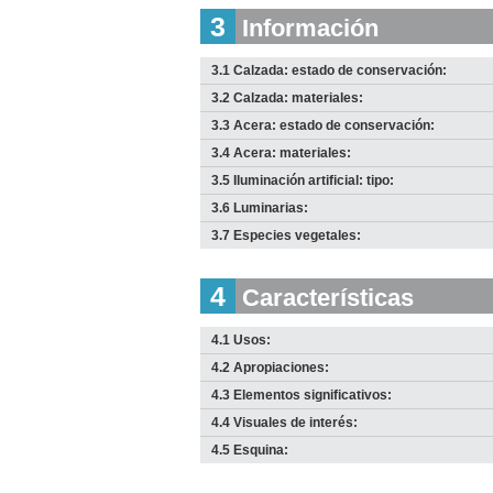
2010
3
Información
Descargar
imagen
original
3.1 Calzada: estado de conservación:
3.2 Calzada: materiales:
3.3 Acera: estado de conservación:
3.4 Acera: materiales:
3.5 Iluminación artificial: tipo:
3.6 Luminarias:
3.7 Especies vegetales:
4
Características
I
I
C
C
4.1 Usos:
D
D
4.2 Apropiaciones:
Anterior
Pausa
Siguiente
4.3 Elementos significativos:
4.4 Visuales de interés:
4.5 Esquina: