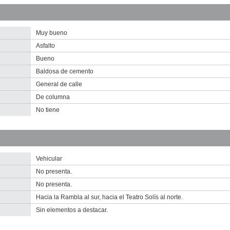
2010
Descargar
imagen
original
Muy bueno
Asfalto
Bueno
Baldosa de cemento
General de calle
De columna
No tiene
nventario 2010
nventario 2010
iudadela (Ci 8)
iudadela (Ci 8)
Vehicular
escargar tamaño original
escargar tamaño original
No presenta.
No presenta.
Hacia la Rambla al sur, hacia el Teatro Solís al norte.
Sin elementos a destacar.