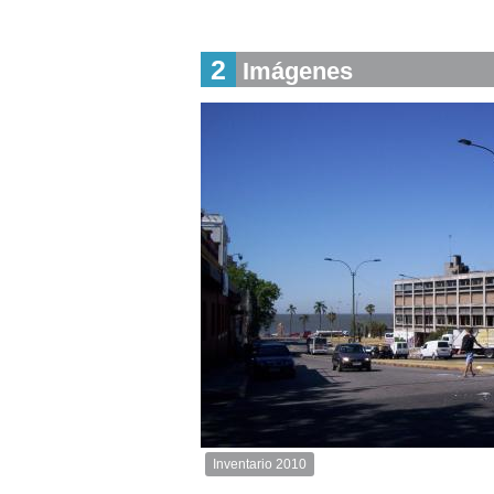
Descargar
imagen
2
original
Imágenes
Inventario 2010
Inventario