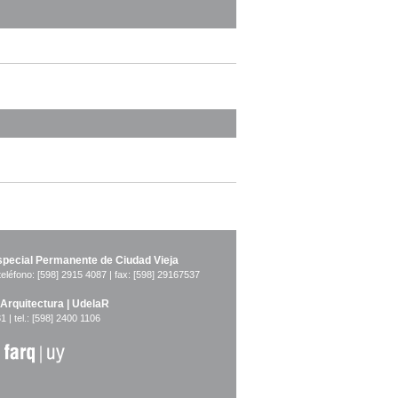
pecial Permanente de Ciudad Vieja
teléfono: [598] 2915 4087 | fax: [598] 29167537
 Arquitectura | UdelaR
1 | tel.: [598] 2400 1106