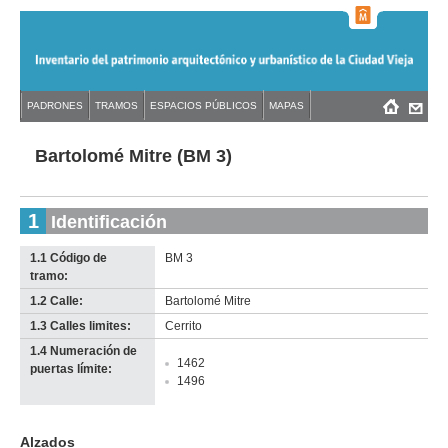
Jump
to
navigation
Back
PADRONES
TRAMOS
ESPACIOS PÚBLICOS
MAPAS
Menú
Back
to
principal
to
top
top
Bartolomé Mitre (BM 3)
1
Identificación
1.1 Código de
BM 3
tramo:
1.2 Calle:
Bartolomé Mitre
1.3 Calles limites:
Cerrito
1.4 Numeración de
1462
puertas límite:
1496
Alzados