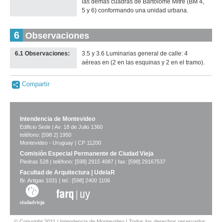
las demás cuadras de Bartolomé Mitre (BM 4,
5 y 6) conformando una unidad urbana.
6
Observaciones
6.1 Observaciones:
3.5 y 3.6 Luminarias general de calle: 4
aéreas en (2 en las esquinas y 2 en el tramo).
Compartir
Intendencia de Montevideo
Edificio Sede | Av. 18 de Julio 1360
teléfono: [598 2] 1950
Montevideo - Uruguay | CP 11200
Comisión Especial Permanente de Ciudad Vieja
Piedras 528 | teléfono: [598] 2915 4087 | fax: [598] 29167537
Facultad de Arquitectura | UdelaR
Br. Artigas 1031 | tel.: [598] 2400 1106
© Copyright 2011 | Intendencia de Montevideo | Todos los derechos reservados