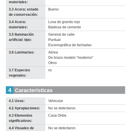
materiales:
3.3 Acera: estado
Bueno
de conservación:
3.4 Acera:
Losa de granito rojo
materiales:
Baldosa de cemento
3.5 Iluminación
General de calle
artificial: tipo:
Puntual
Escenográfica de fachadas
3.6 Luminarias:
Aérea
De brazo modelo "moderno"
Otros
3.7 Especies
nc
vegetales:
4
Características
4.1 Usos:
Vehicular
4.2 Apropiaciones:
No se detectaron.
4.3 Elementos
Casa Oribe.
significativos:
4.4 Visuales de
No se detectaron.