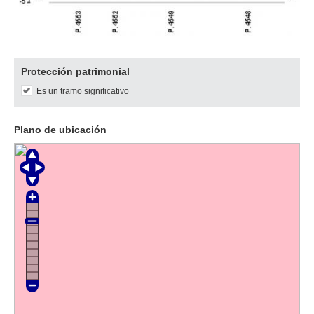
Descargar
Protección patrimonial
imagen
Es un tramo significativo
original
Plano de ubicación