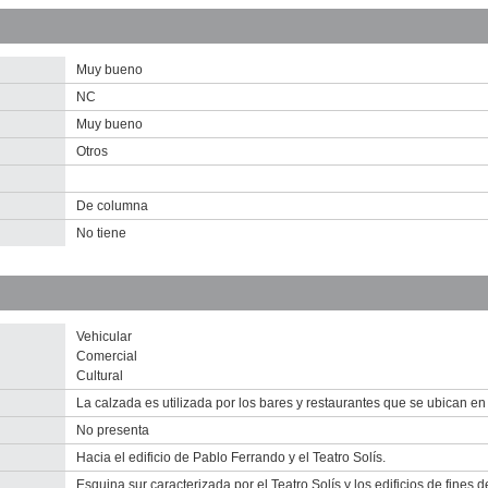
2010
Descargar
imagen
original
Muy bueno
NC
Muy bueno
Otros
-
no
De columna
info-
No tiene
nventario 2000
nventario 2010
nventario 2010
acacay (Bc 1)
acacay (Bc 1)
acacay (Bc 1)
Vehicular
escargar tamaño original
escargar tamaño original
Comercial
Cultural
La calzada es utilizada por los bares y restaurantes que se ubican en l
No presenta
Hacia el edificio de Pablo Ferrando y el Teatro Solís.
Esquina sur caracterizada por el Teatro Solís y los edificios de fines de