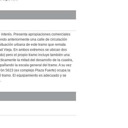
o interés. Presenta apropiaciones comerciales
iendo anteriormente una calle de circulación
a situación urbana de este tramo que remata
dad Vieja. En ambos extremos se ubican dos
ando) pero el propio tramo incluye también una
ticamente la mitad del desarrollo de la cuadra,
pañando la escala general del tramo. A su vez
drón 5623 (ex complejo Plaza Fuerte) ocupa la
l tramo. El equipamiento es adecuado y se
.