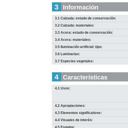
2010
3
Información
Descargar
imagen
original
3.1 Calzada: estado de conservación:
3.2 Calzada: materiales:
3.3 Acera: estado de conservación:
3.4 Acera: materiales:
3.5 Iluminación artificial: tipo:
3.6 Luminarias:
3.7 Especies vegetales:
4
Características
I
I
I
B
B
B
4.1 Usos:
Anterior
Pausa
Siguiente
D
D
Anterior
Pausa
Siguiente
4.2 Apropiaciones:
4.3 Elementos significativos:
4.4 Visuales de interés:
4.5 Esquina: