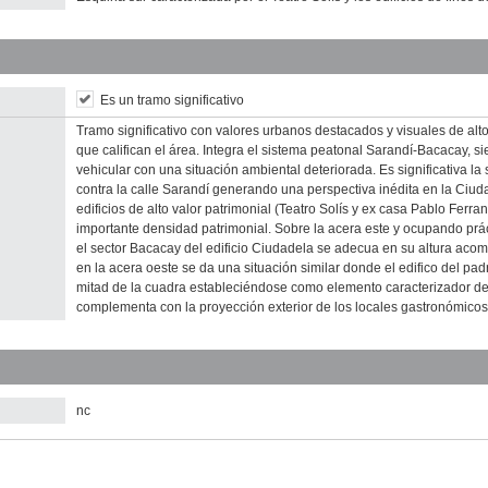
Es un tramo significativo
Tramo significativo con valores urbanos destacados y visuales de alt
que califican el área. Integra el sistema peatonal Sarandí-Bacacay, s
vehicular con una situación ambiental deteriorada. Es significativa l
contra la calle Sarandí generando una perspectiva inédita en la Ciu
edificios de alto valor patrimonial (Teatro Solís y ex casa Pablo Ferr
importante densidad patrimonial. Sobre la acera este y ocupando prác
el sector Bacacay del edificio Ciudadela se adecua en su altura acom
en la acera oeste se da una situación similar donde el edifico del pa
mitad de la cuadra estableciéndose como elemento caracterizador de
complementa con la proyección exterior de los locales gastronómicos
nc