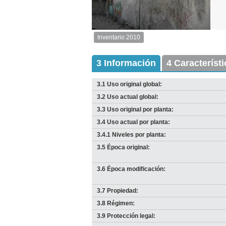
2
de
2
Inventario 2010
Inventario
2010
Exterior
3 Información
4 Característ
Descargar
imagen
3.1 Uso original global:
original
3.2 Uso actual global:
3.3 Uso original por planta:
3.4 Uso actual por planta:
3.4.1 Niveles por planta:
3.5 Época original:
3.6 Época modificación:
3.7 Propiedad:
I
3.8 Régimen:
D
Anterior
Pausa
Siguiente
3.9 Protección legal: