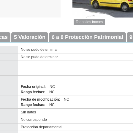
Todos los tramos
Imagen
del
icas
5 Valoración
6 a 8 Protección Patrimonial
tramo:
9
Policía
Vieja
No se pudo determinar
(PV
No se pudo determinar
1)
Descargar
tamaño
original
Fecha original:
NC
Rango fechas:
NC
Fecha de modificación:
NC
Rango fechas:
NC
Sin datos
nventario 2010
No corresponde
escarga tamaño original
Anterior
Pausa
Siguiente
Protección departamental